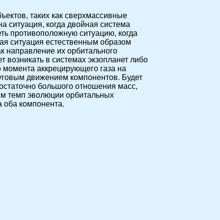
ъектов, таких как сверхмассивные
а ситуация, когда двойная система
ть противоположную ситуацию, когда
кая ситуация естественным образом
ак направление их орбитального
 возникать в системах экзопланет либо
го момента аккрецирующего газа на
руговым движением компонентов. Будет
достаточно большого отношения масс,
дим темп эволюции орбитальных
а оба компонента.