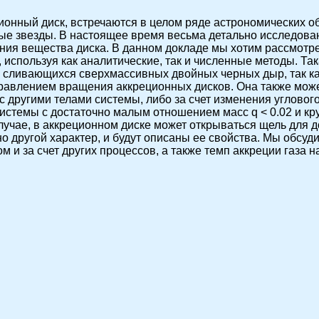
онный диск, встречаются в целом ряде астрономических об
ые звезды. В настоящее время весьма детально исследован
ния вещества диска. В данном докладе мы хотим рассмотре
спользуя как аналитические, так и численные методы. Та
х сливающихся сверхмассивных двойных черных дыр, так к
равлением вращения аккреционных дисков. Она также может
с другими телами системы, либо за счет изменения углово
истемы с достаточно малым отношением масс q < 0.02 и к
случае, в аккреционном диске может открываться щель для 
о другой характер, и будут описаны ее свойства. Мы обсу
м и за счет других процессов, а также темп аккреции газа н