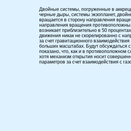
Двойные системы, погруженные в аккреци
черные дыры, системы экзопланет, двойн
вращается в сторону направления враще
направления вращения противоположны, и
возникает приблизительно в 50 процента
движения никак не скорелированно с нап
за счет гравитационного взаимодействия 
больших масштабах. Будут обсуждаться с
показано, что, как и в противоположном 
хотя механизм открытия носит совершенн
параметров за счет взаимодействия с газо