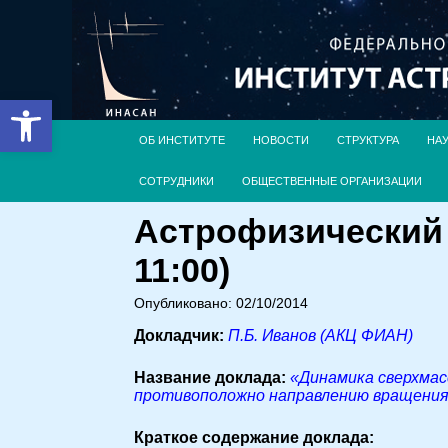
Открыть панель инструментов
ОБ ИНСТИТУТЕ
НОВОСТИ
СТРУКТУРА
НА
СОТРУДНИКИ
ОБЩЕСТВЕННЫЕ ОРГАНИЗАЦИИ
Астрофизический 
11:00)
Опубликовано: 02/10/2014
Докладчик:
П.Б. Иванов (АКЦ ФИАН)
Название доклада:
«Динамика сверхмасс
противоположно направлению вращения 
Краткое содержание доклада: