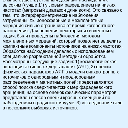
высоким (лучше 1″) угловым разрешением на низких
частотах (метровый диапазон длин волн). Это связано с
тем, что интерферометрические наблюдения
затруднены, т.к. ионосферные и межпланетные
мерцания сильно ограничивают время когерентного
накопления. Для решения некоторых из известных
задач, были проведены наблюдения методом
межпланетных мерцаний, который позволяет выделить
компактные компоненты источников на низких частотах.
Обработка наблюдений делалась с использованием
специально разработанной методики обработки.
Рассмотрены следующие задачи: 1) космологическая
эволюция активных ядер галактик (АЯГ); 2) оценки
физических параметров АЯГ в модели синхротронных
источников с однородным и неоднородным
распределением магнитных полей; представляется
способ поиска сверхгигантских мер фарадеевского
вращения; на основе оценок физических параметров
представлен способ оценки красных смещений по
наблюдениям в радиоконтинууме; 3) исследование гало
в нескольких выборках источников.