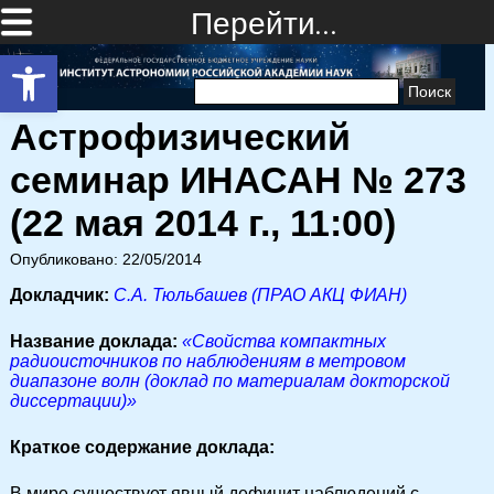
Перейти…
Открыть панель инструментов
Найти:
Астрофизический
семинар ИНАСАН № 273
(22 мая 2014 г., 11:00)
Опубликовано: 22/05/2014
Докладчик:
С.А. Тюльбашев (ПРАО АКЦ ФИАН)
Название доклада:
«Свойства компактных
радиоисточников по наблюдениям в метровом
диапазоне волн (доклад по материалам докторской
диссертации)»
Краткое содержание доклада:
В мире существует явный дефицит наблюдений с