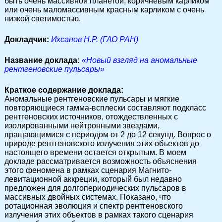
быть очень массивной планетой, коричневым карликом
или очень маломассивным красным карликом с очень
низкой светимостью.
Докладчик:
Ихсанов Н.Р. (ГАО РАН)
Название доклада:
«Новый взгляд на аномальные
рентгеновские пульсары»
Краткое содержание доклада:
Аномальные рентгеновские пульсары и мягкие
повторяющиеся гамма-всплески составляют подкласс
рентгеновских источников, отождествленных с
изолированными нейтронными звездами,
вращающимися с периодом от 2 до 12 секунд. Вопрос о
природе рентгеновского излучения этих объектов до
настоящего времени остается открытым. В моем
докладе рассматривается возможность объяснения
этого феномена в рамках сценария Магнито-
левитационной аккреции, который был недавно
предложен для долгопериодических пульсаров в
массивных двойных системах. Показано, что
ротационная эволюция и спектр рентгеновского
излучения этих объектов в рамках такого сценария