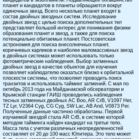
планет и кандидатов в планеты обращаются вокруг
одиночных звезд. Всего несколько планет входят в
состав двойных звездных систем. Исследование
двойных звезд с целью поиска дополнительных тел
представляет большой интерес для понимания физики
образования планет и звезд, а также для поиска
потенциально обитаемых планет. Постсоветская
астрономия для поиска внесолнечных планет,
коричневых карликов и наиболее маломассивных звезд
в двойных системах может использовать только
фотометрические наблюдения. Выбор затменных
двойных звезд в качестве объектов для изучения
позволяет наблюдателю оказаться близко к орбитальной
плоскости системы, что позволяет проводить поиск
транзитов и использовать тайминг затмений. С мая по
октябрь 2013 года на Майданакской обсерватории и
Крымской станции ГАИШ проводились наблюдения
тесных затменных двойных AC Boo, AR CrB, V1097 Her,
TZ Lyr, V2364 Cyg, CG Cyg, SW Lac, AB And, V0873 Per.
Полученные данные частично обработаны. Первой
изучаемой звездой стала AR CrB, в системе которой
методом тайминга найден кандидат на третье тело.
Масса тела с учетом различных неопределенностей
составляет от 20 до 100 масс Юпитера. Это тело может