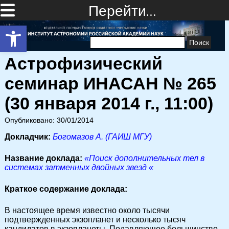
Перейти…
Открыть панель инструментов
Найти:
Астрофизический
семинар ИНАСАН № 265
(30 января 2014 г., 11:00)
Опубликовано: 30/01/2014
Докладчик:
Богомазов А. (ГАИШ МГУ)
Название доклада:
«Поиск дополнительных тел в
системах затменных двойных звезд «
Краткое содержание доклада:
В настоящее время известно около тысячи
подтвержденных экзопланет и несколько тысяч
кандидатов в экзопланеты. Подавляющее большинство