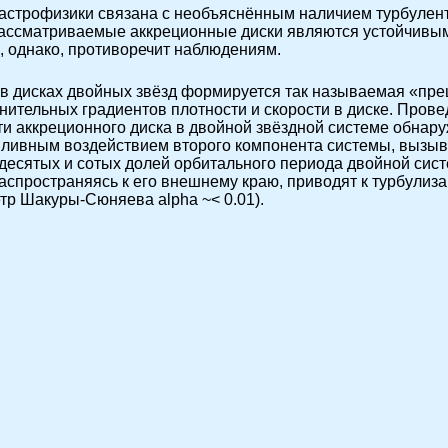
астрофизики связана с необъяснённым наличием турбулент
Рассматриваемые аккреционные диски являются устойчивыми
о, однако, противоречит наблюдениям.
то в дисках двойных звёзд формируется так называемая «пр
нительных градиентов плотности и скорости в диске. Пров
и аккреционного диска в двойной звёздной системе обнару
ливным воздействием второго компонента системы, вызыв
десятых и сотых долей орбитального периода двойной си
 распространяясь к его внешнему краю, приводят к турбули
р Шакуры-Сюняева alpha ~< 0.01).