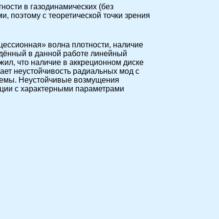
ности в газодинамических (без
, поэтому с теоретической точки зрения
ецессионная» волна плотности, наличие
едённый в данной работе линейный
жил, что наличие в аккреционном диске
ает неустойчивость радиальных мод с
стемы. Неустойчивые возмущения
зации с характерными параметрами