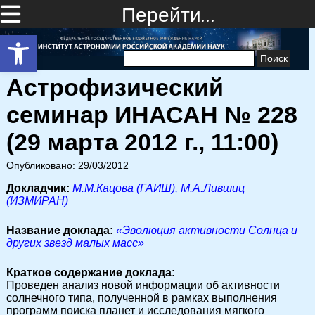
Перейти…
Открыть панель инструментов
Найти:
Астрофизический
семинар ИНАСАН № 228
(29 марта 2012 г., 11:00)
Опубликовано: 29/03/2012
Докладчик:
М.М.Кацова (ГАИШ), М.А.Лившиц
(ИЗМИРАН)
Название доклада:
«Эволюция активности Солнца и
других звезд малых масс»
Краткое содержание доклада:
Проведен анализ новой информации об активности
солнечного типа, полученной в рамках выполнения
программ поиска планет и исследования мягкого