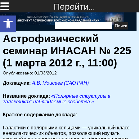
Перейти…
Открыть панель инструментов
Найти:
Астрофизический
семинар ИНАСАН № 225
(1 марта 2012 г., 11:00)
Опубликовано: 01/03/2012
Докладчик:
А.В. Моисеев (САО РАН)
Название доклада:
«Полярные структуры в
галактиках: наблюдаемые свойства.»
Краткое содержание доклада:
Галактики с полярными кольцами — уникальный класс
внегалактических объектов, позволяющий изучать
широкий круг вопросов, связанных с формированием,