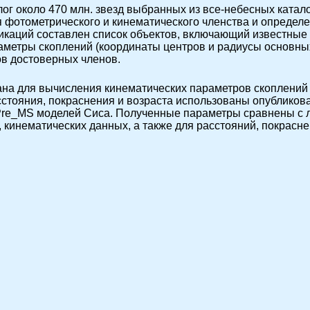
ог около 470 млн. звезд выбранных из все-небесных ката
я фотометрического и кинематического членства и опреде
икаций составлен список объектов, включающий известные
аметры скоплений (координаты центров и радиусы основны
ов достоверных членов.
на для вычисления кинематических параметров скоплений 
сстояния, покраснения и возраста использованы опублико
re_MS моделей Сиса. Полученные параметры сравнены с
 кинематических данных, а также для расстояний, покрасне