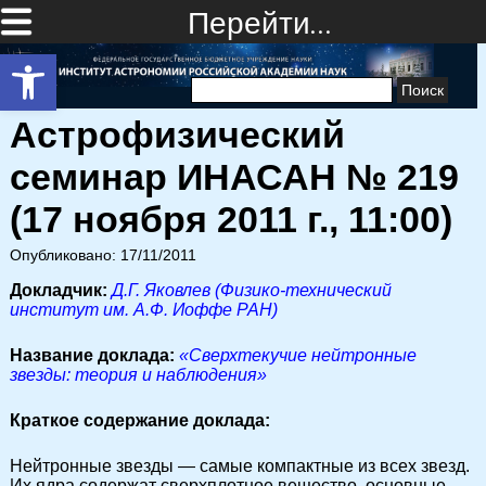
Перейти…
Открыть панель инструментов
Найти:
Астрофизический
семинар ИНАСАН № 219
(17 ноября 2011 г., 11:00)
Опубликовано: 17/11/2011
Докладчик:
Д.Г. Яковлев (Физико-технический
институт им. А.Ф. Иоффе РАН)
Название доклада:
«Сверхтекучие нейтронные
звезды: теория и наблюдения»
Краткое содержание доклада:
Нейтронные звезды — самые компактные из всех звезд.
Их ядра содержат сверхплотное вещество, основные