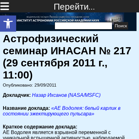
Перейти…
Открыть панель инструментов
Найти:
Астрофизический
семинар ИНАСАН № 217
(29 сентября 2011 г.,
11:00)
Опубликовано: 29/09/2011
Докладчик:
Назар Ихсанов (NASA/MSFC)
Название доклада:
«АЕ Водолея: белый карлик в
состоянии эжектирующего пульсара»
Краткое содержание доклада:
АЕ Водолея является взрывной переменной с
уникальной вспышечной активностью, наблюдаемой