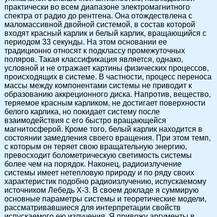
практически во всем диапазоне электромагнитного
спектра от радио до рентгена. Она отождествлена с
маломассивной двойной системой, в состав которой
входят красный карлик и белый карлик, вращающийся с
периодом 33 секунды. На этом основании ее
традиционно относят к подклассу промежуточных
поляров. Такая классификация является, однако,
условной и не отражает картины физических процессов,
происходящих в системе. В частности, процесс переноса
массы между компонентами системы не приводит к
образованию аккреционного диска. Напротив, вещество,
теряемое красным карликом, не достигает поверхности
белого карлика, но покидает систему после
взаимодействия с его быстро вращающейся
магнитосферой. Кроме того, белый карлик находится в
состоянии замедления своего вращения. При этом темп,
с которым он теряет свою вращательную энергию,
превосходит болометрическую светимость системы
более чем на порядок. Наконец, радиоизлучение
системы имеет нетепловую природу и по ряду своих
характеристик подобно радиоизлучению, испускаемому
источником Лебедь X-3. В своем докладе я суммирую
основные параметры системы и теоретические модели,
рассматривавшиеся для интерпретации свойств
испускаемого ею излучения. Я привожу аргументы в