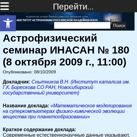
Перейти…
Открыть панель инструментов
Найти:
Астрофизический
семинар ИНАСАН № 180
(8 октября 2009 г., 11:00)
Опубликовано: 08/10/2009
Докладчик:
Снытников В.Н. (Институт катализа им.
Г.К. Борескова СО РАН, Новосибирский
государственный университет)
Название доклада:
«Математическое моделирование
на суперкомпьютерах физико-химической эволюции
вещества при планетообразовании»
Краткое содержание доклада:
Современные естественнонаучные данные указывают,