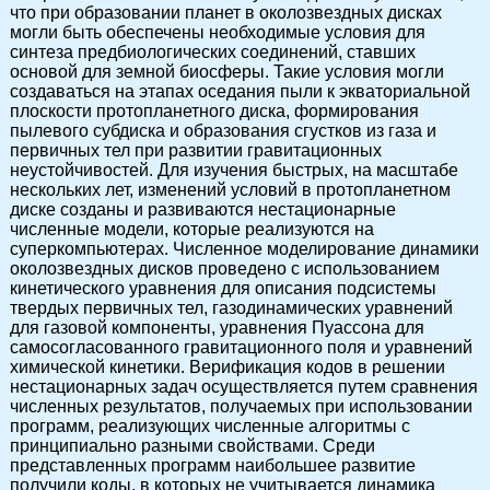
что при образовании планет в околозвездных дисках
могли быть обеспечены необходимые условия для
синтеза предбиологических соединений, ставших
основой для земной биосферы. Такие условия могли
создаваться на этапах оседания пыли к экваториальной
плоскости протопланетного диска, формирования
пылевого субдиска и образования сгустков из газа и
первичных тел при развитии гравитационных
неустойчивостей. Для изучения быстрых, на масштабе
нескольких лет, изменений условий в протопланетном
диске созданы и развиваются нестационарные
численные модели, которые реализуются на
суперкомпьютерах. Численное моделирование динамики
околозвездных дисков проведено с использованием
кинетического уравнения для описания подсистемы
твердых первичных тел, газодинамических уравнений
для газовой компоненты, уравнения Пуассона для
самосогласованного гравитационного поля и уравнений
химической кинетики. Верификация кодов в решении
нестационарных задач осуществляется путем сравнения
численных результатов, получаемых при использовании
программ, реализующих численные алгоритмы с
принципиально разными свойствами. Среди
представленных программ наибольшее развитие
получили коды, в которых не учитывается динамика