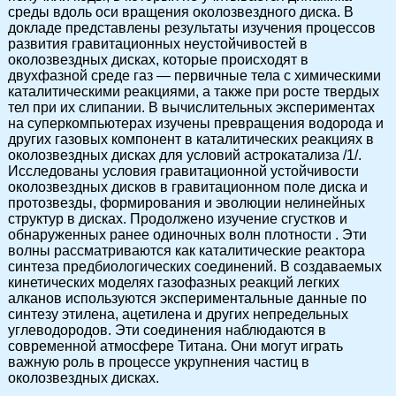
среды вдоль оси вращения околозвездного диска. В
докладе представлены результаты изучения процессов
развития гравитационных неустойчивостей в
околозвездных дисках, которые происходят в
двухфазной среде газ — первичные тела с химическими
каталитическими реакциями, а также при росте твердых
тел при их слипании. В вычислительных экспериментах
на суперкомпьютерах изучены превращения водорода и
других газовых компонент в каталитических реакциях в
околозвездных дисках для условий астрокатализа /1/.
Исследованы условия гравитационной устойчивости
околозвездных дисков в гравитационном поле диска и
протозвезды, формирования и эволюции нелинейных
структур в дисках. Продолжено изучение сгустков и
обнаруженных ранее одиночных волн плотности . Эти
волны рассматриваются как каталитические реактора
синтеза предбиологических соединений. В создаваемых
кинетических моделях газофазных реакций легких
алканов используются экспериментальные данные по
синтезу этилена, ацетилена и других непредельных
углеводородов. Эти соединения наблюдаются в
современной атмосфере Титана. Они могут играть
важную роль в процессе укрупнения частиц в
околозвездных дисках.