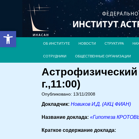
Открыть панель инструментов
ОБ ИНСТИТУТЕ
НОВОСТИ
СТРУКТУРА
НА
СОТРУДНИКИ
ОБЩЕСТВЕННЫЕ ОРГАНИЗАЦИИ
Астрофизический 
г.,11:00)
Опубликовано: 13/11/2008
Докладчик:
Новиков И.Д. (АКЦ ФИАН)
Название доклада:
«Гипотеза КРОТОВЫХ
Краткое содержание доклада: