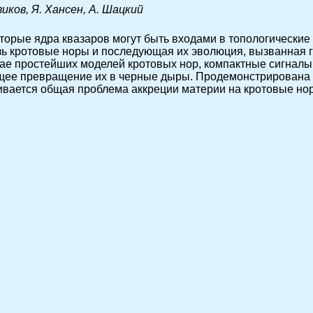
виков, Я. Хансен, А. Шацкий
екоторые ядра квазаров могут быть входами в топологиче
зь кротовые норы и последующая их эволюция, вызванная
чае простейших моделей кротовых нор, компактные сигналы 
ющее превращение их в черные дыры. Продемонстрирована
вается общая проблема аккреции материи на кротовые но