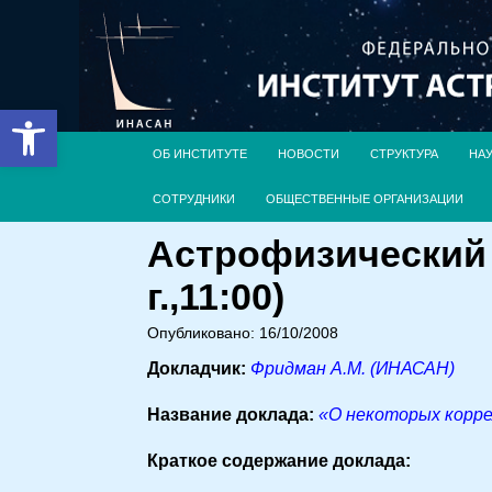
Открыть панель инструментов
ОБ ИНСТИТУТЕ
НОВОСТИ
СТРУКТУРА
НА
СОТРУДНИКИ
ОБЩЕСТВЕННЫЕ ОРГАНИЗАЦИИ
Астрофизический 
г.,11:00)
Опубликовано: 16/10/2008
Докладчик:
Фридман А.М. (ИНАСАН)
Название доклада:
«О некоторых корре
Краткое содержание доклада: