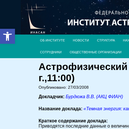
Открыть панель инструментов
ОБ ИНСТИТУТЕ
НОВОСТИ
СТРУКТУРА
НА
СОТРУДНИКИ
ОБЩЕСТВЕННЫЕ ОРГАНИЗАЦИИ
Астрофизический 
г.,11:00)
Опубликовано: 27/03/2008
Докладчик:
Бурдюжа В.В. (АКЦ ФИАН)
Название доклада:
«Темная энергия: к
Краткое содержание доклада:
Приводятся последние данные о величин