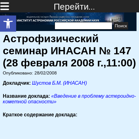
Перейти…
Открыть панель инструментов
Найти:
Астрофизический
семинар ИНАСАН № 147
(28 февраля 2008 г.,11:00)
Опубликовано: 28/02/2008
Докладчик:
Шустов Б.М. (ИНАСАН)
Название доклада:
«Введение в проблему астероидно-
кометной опасности»
Краткое содержание доклада: