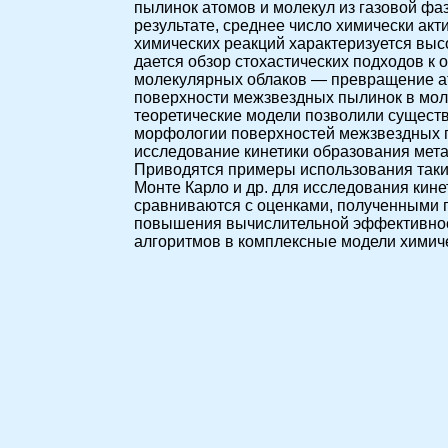
пылинок атомов и молекул из газовой ф
результате, среднее число химически акт
химических реакций характеризуется выс
дается обзор стохастических подходов к
молекулярных облаков — превращение ат
поверхности межзвездных пылинок в мол
теоретические модели позволили сущест
морфологии поверхностей межзвездных п
исследование кинетики образования мет
Приводятся примеры использования таки
Монте Карло и др. для исследования кин
сравниваются с оценками, полученными 
повышения вычислительной эффективнос
алгоритмов в комплексные модели химич