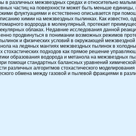
азы в различных межзвездных средах и относительно малым
ивных частиц на поверхности может быть меньше единицы, и
окими флуктуациями и естественно описывается при помощ
 описанию химии на межзвездных пылинках. Как известно, 
омарного водорода в молекулярный, протекает преимущест
екулярных облаках. Недавние исследования данной реакци
венно продвинуться в понимании возможных режимов проте
ылинок и физических условий в окружающей межзвездной 
анола на ледяных мантиях межзвездных пылинок в холодны
х стохастических подходов как прямое решение управляющ
етики образования водорода и метанола на межзвездных пы
при помощи стандартных балансных уравнений химической
ти различных алгоритмов стохастического моделирования
еского обмена между газовой и пылевой фракциями в разл