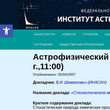
Открыть панель инструментов
ОБ ИНСТИТУТЕ
НОВОСТИ
СТРУКТУРА
НА
СОТРУДНИКИ
ОБЩЕСТВЕННЫЕ ОРГАНИЗАЦИИ
Астрофизический 
г.,11:00)
Опубликовано: 05/04/2007
Докладчик:
В.И. Шематович (ИНАСАН)
Название доклада:
«Стохастическое мо
Краткое содержание доклада:
Стохастическая природа химических про