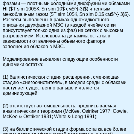
фазами — плотными холодными диффузными облаками
HI ($T sim 100$К, $n sim 10$ см$^{-3}$) и теплым
межоблачным газом ($T sim 10$К, $n sim 0.1$ см$^{- 3}$).
Расчеты выполнены в рамках одножидкостного
описания двухфазной МЗС (в каждой ячейке сетки
присутствует только одна из фаз) на сетках с высоким
разрешением. Исследована динамика остатка в
зависимости от величины объемного фактора
заполнения облаков в МЗС.
Моделирование выявляет следующие особенности
динамики остатка:
(1) баллистическая стадия расширения, сменяющая
стадию «снегоочистителя», в модели среды с облаками
наступает существенно раньше и является
доминирующей;
(2) отсутствует автомодельность, предписываемая
аналитическими теориями (McKee, Ostriker 1977; Cowie,
McKee & Ostriker 1981; White & Long 1991);
(3) на баллистической стадии форма остатка все более