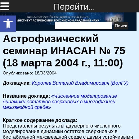
Перейти…
Открыть панель инструментов
Найти:
Астрофизический
семинар ИНАСАН № 75
(18 марта 2004 г., 11:00)
Опубликовано: 18/03/2004
Докладчик:
Королев Виталий Владимирович (ВолГУ)
Название доклада:
«Численное моделирование
динамики остатков сверхновых в многофазной
межзвездной среде»
Краткое содержание доклада:
Представлены результаты двумерного численного
моделирования динамики остатков сверхновых в
бистабильной межзвездной среде с двумя устойчивыми