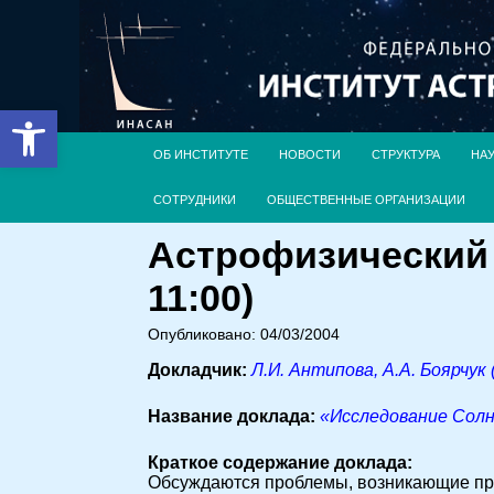
Открыть панель инструментов
ОБ ИНСТИТУТЕ
НОВОСТИ
СТРУКТУРА
НА
СОТРУДНИКИ
ОБЩЕСТВЕННЫЕ ОРГАНИЗАЦИИ
Астрофизический 
11:00)
Опубликовано: 04/03/2004
Докладчик:
Л.И. Антипова, А.А. Боярчу
Название доклада:
«Исследование Солн
Краткое содержание доклада:
Обсуждаются проблемы, возникающие при