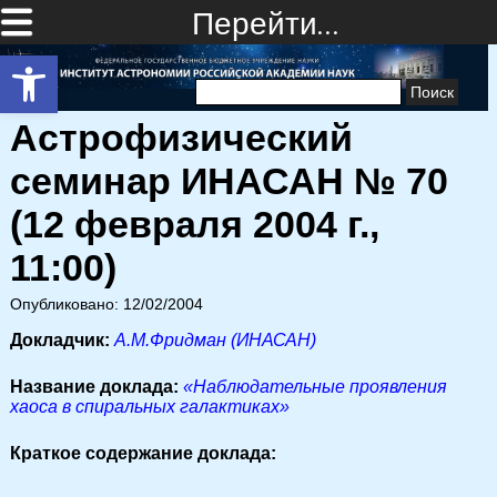
Перейти…
Открыть панель инструментов
Найти:
Астрофизический
семинар ИНАСАН № 70
(12 февраля 2004 г.,
11:00)
Опубликовано: 12/02/2004
Докладчик:
А.М.Фридман (ИНАСАН)
Название доклада:
«Наблюдательные проявления
хаоса в спиральных галактиках»
Краткое содержание доклада: