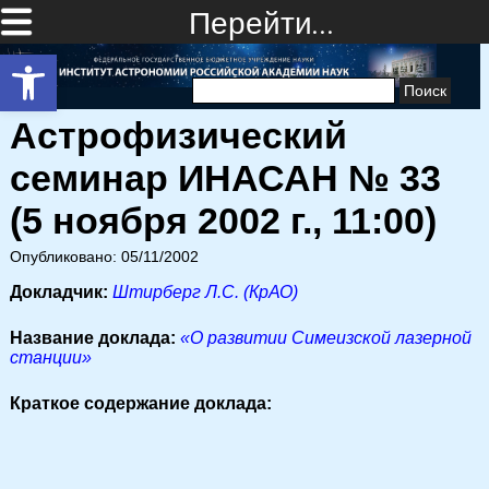
Перейти…
Открыть панель инструментов
Найти:
Астрофизический
семинар ИНАСАН № 33
(5 ноября 2002 г., 11:00)
Опубликовано: 05/11/2002
Докладчик:
Штирберг Л.С. (КрАО)
Название доклада:
«О развитии Симеизской лазерной
станции»
Краткое содержание доклада: