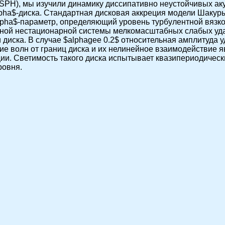
 SPH), мы изучили динамику диссипативно неустойчивых ак
lpha$-диска. Стандартная дисковая аккреция модели Шаку
alpha$-параметр, определяющий уровень турбулентной вязко
жной нестационарной системы мелкомасштабных слабых уда
диска. В случае $alphagee 0.2$ относительная амплитуда
ие волн от границ диска и их нелинейное взаимодействие
ции. Светимость такого диска испытывает квазипериодическ
ровня.