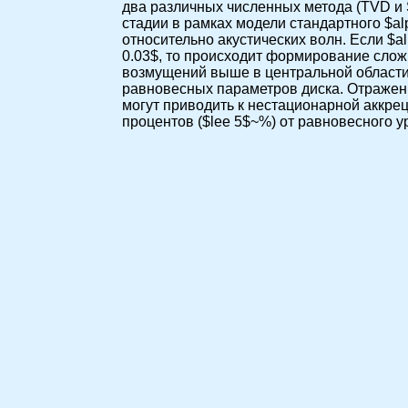
два различных численных метода (TVD и
стадии в рамках модели стандартного $a
относительно акустических волн. Если $
0.03$, то происходит формирование сло
возмущений выше в центральной области 
равновесных параметров диска. Отражен
могут приводить к нестационарной аккре
процентов ($lee 5$~%) от равновесного у