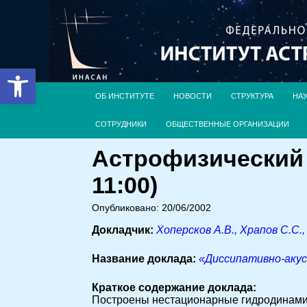
Открыть панель инструментов
ОБ ИНСТИТУТЕ
НОВОСТИ
СТРУКТУРА
НА
СОТРУДНИКИ
ОБЩЕСТВЕННЫЕ ОРГАНИЗАЦИИ
Астрофизический 
11:00)
Опубликовано: 20/06/2002
Докладчик:
Хоперсков А.В., Храпов С.С.
Название доклада:
«Диссипативно-акус
Краткое содержание доклада:
Построены нестационарные гидродинамиче