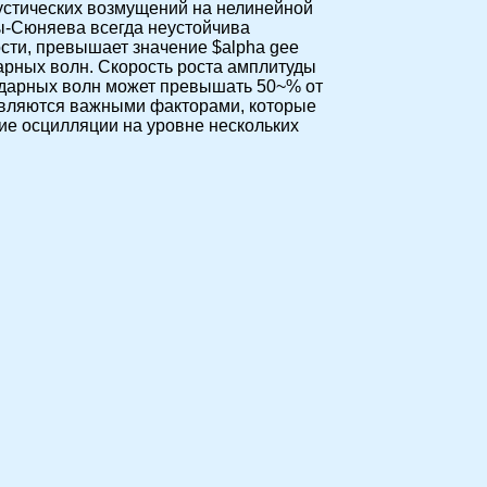
устических возмущений на нелинейной
ры-Сюняева всегда неустойчива
сти, превышает значение $alpha gee
рных волн. Скорость роста амплитуды
 ударных волн может превышать 50~% от
 являются важными факторами, которые
ие осцилляции на уровне нескольких