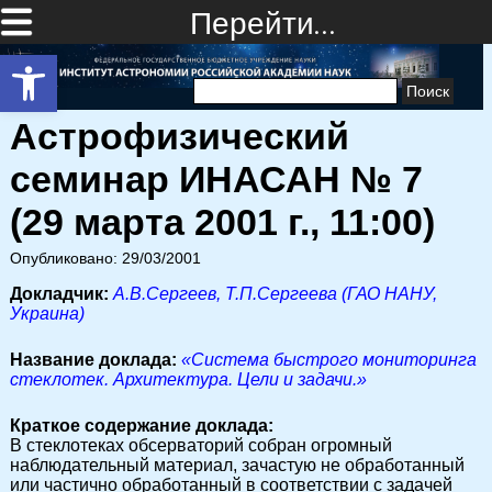
Перейти…
Открыть панель инструментов
Найти:
Астрофизический
семинар ИНАСАН № 7
(29 марта 2001 г., 11:00)
Опубликовано: 29/03/2001
Докладчик:
А.В.Сергеев, Т.П.Сергеева (ГАО НАНУ,
Украина)
Название доклада:
«Система быстрого мониторинга
стеклотек. Архитектура. Цели и задачи.»
Краткое содержание доклада:
В стеклотеках обсерваторий собран огромный
наблюдательный материал, зачастую не обработанный
или частично обработанный в соответствии с задачей