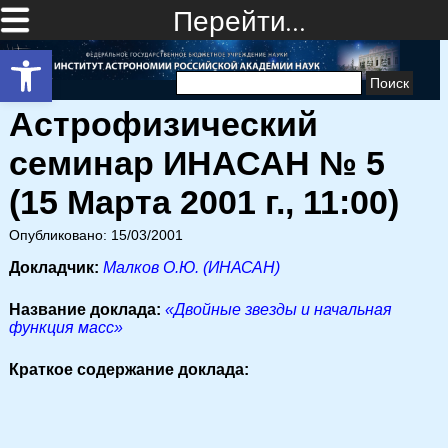
Перейти…
Открыть панель инструментов
Найти:
Астрофизический
семинар ИНАСАН № 5
(15 Марта 2001 г., 11:00)
Опубликовано: 15/03/2001
Докладчик:
Малков О.Ю. (ИНАСАН)
Название доклада:
«Двойные звезды и начальная
функция масс»
Краткое содержание доклада: