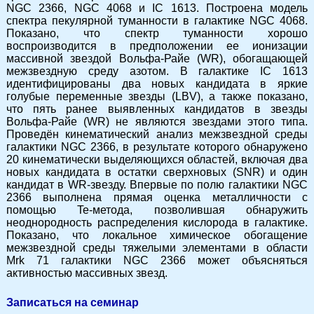
NGC 2366, NGC 4068 и IC 1613. Построена модель
спектра пекулярной туманности в галактике NGC 4068.
Показано, что спектр туманности хорошо
воспроизводится в предположении ее ионизации
массивной звездой Вольфа-Райе (WR), обогащающей
межзвездную среду азотом. В галактике IC 1613
идентифицированы два новых кандидата в яркие
голубые переменные звезды (LBV), а также показано,
что пять ранее выявленных кандидатов в звезды
Вольфа-Райе (WR) не являются звездами этого типа.
Проведён кинематический анализ межзвездной среды
галактики NGC 2366, в результате которого обнаружено
20 кинематически выделяющихся областей, включая два
новых кандидата в остатки сверхновых (SNR) и один
кандидат в WR-звезду. Впервые по полю галактики NGC
2366 выполнена прямая оценка металличности с
помощью Te-метода, позволившая обнаружить
неоднородность распределения кислорода в галактике.
Показано, что локальное химическое обогащение
межзвездной среды тяжелыми элементами в области
Mrk 71 галактики NGC 2366 может объясняться
активностью массивных звезд.
Записаться на семинар