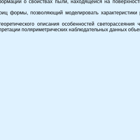
ормации о свойствах пыли, находящейся на поверхност
риц формы, позволяющий моделировать характеристики 
еоретического описания особенностей светорассеяния 
рпретации поляриметрических наблюдательных данных объек