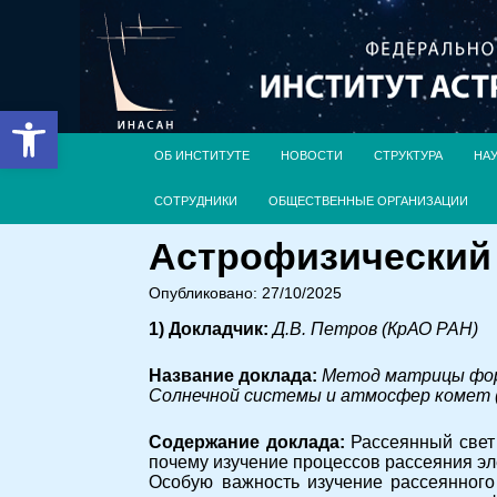
Открыть панель инструментов
ОБ ИНСТИТУТЕ
НОВОСТИ
СТРУКТУРА
НА
СОТРУДНИКИ
ОБЩЕСТВЕННЫЕ ОРГАНИЗАЦИИ
Астрофизический с
Опубликовано: 27/10/2025
1) Докладчик:
Д.В. Петров (КрАО РАН)
Название доклада:
Метод матрицы фор
Солнечной системы и атмосфер комет 
Содержание доклада:
Рассеянный свет
почему изучение процессов рассеяния э
Особую важность изучение рассеянного 