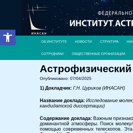
Открыть панель инструментов
ОБ ИНСТИТУТЕ
НОВОСТИ
СТРУКТУРА
НА
СОТРУДНИКИ
ОБЩЕСТВЕННЫЕ ОРГАНИЗАЦИИ
Астрофизический с
Опубликовано: 07/04/2025
1) Докладчик:
Г.Н. Цуриков (ИНАСАН)
Название доклада:
Исследование молек
кандидатской диссертации)
Содержание доклада:
Важным признаком
доминантной атмосферы. Поиск молекул
помощью современных телескопов. Эта 