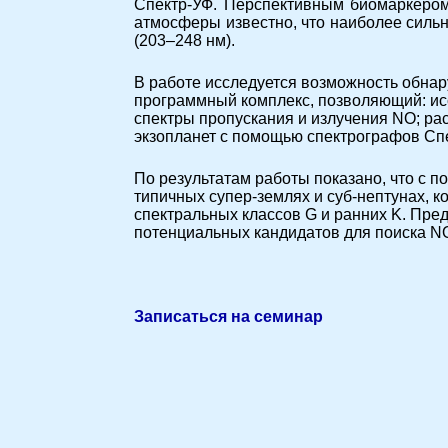
Спектр-УФ. Перспективным биомаркером
атмосферы известно, что наиболее силь
(203–248 нм).
В работе исследуется возможность обна
программный комплекс, позволяющий: ис
спектры пропускания и излучения NO; р
экзопланет с помощью спектрографов Сп
По результатам работы показано, что с 
типичных супер-землях и суб-нептунах, 
спектральных классов G и ранних K. Пре
потенциальных кандидатов для поиска N
Записаться на семинар