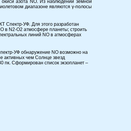
 окиси азота NO. Из наблюдений земной
фиолетовом диапазоне являются γ-полосы
Т Спектр-УФ. Для этого разработан
O в N2-O2 атмосфере планеты; строить
спектральных линий NO в атмосферах
 Спектр-УФ обнаружение NO возможно на
ее активных чем Солнце звезд
0 пк. Сформирован список экзопланет –