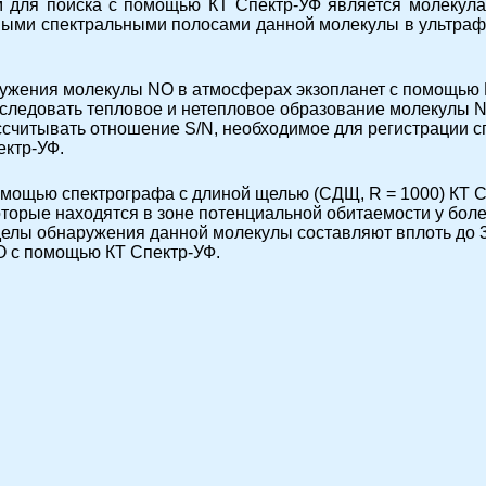
 для поиска с помощью КТ Спектр-УФ является молекула
ными спектральными полосами данной молекулы в ультра
ружения молекулы NO в атмосферах экзопланет с помощью К
следовать тепловое и нетепловое образование молекулы N
ассчитывать отношение S/N, необходимое для регистрации 
ектр-УФ.
помощью спектрографа с длиной щелью (СДЩ, R = 1000) КТ
которые находятся в зоне потенциальной обитаемости у бол
делы обнаружения данной молекулы составляют вплоть до 3
O с помощью КТ Спектр-УФ.