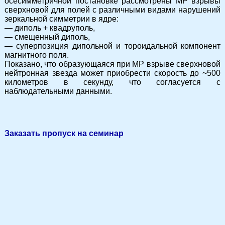
осесимметричной постановке рассмотрены МР взрывы
сверхновой для полей с различными видами нарушений
зеркальной симметрии в ядре:
— диполь + квадруполь,
— смещенный диполь,
— суперпозиция дипольной и тороидальной компонент
магнитного поля.
Показано, что образующаяся при МР взрыве сверхновой
нейтронная звезда может приобрести скорость до ~500
километров в секунду, что согласуется с
наблюдательными данными.
Заказать пропуск на семинар