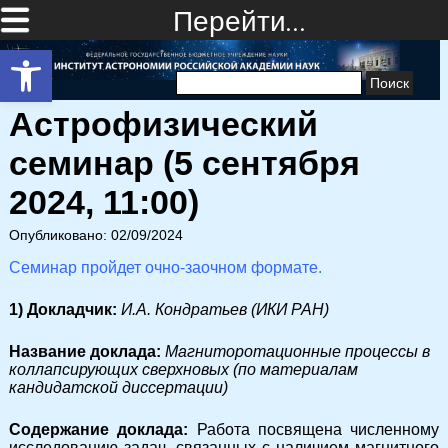
Перейти…
Открыть панель инструментов
Найти:
Астрофизический
семинар (5 сентября
2024, 11:00)
Опубликовано: 02/09/2024
Семинар пройдет очно-заочном формате.
1) Докладчик:
И.А. Кондратьев (ИКИ РАН)
Название доклада:
Магниторотационные процессы в
коллапсирующих сверхновых (по материалам
кандидатской диссертации)
Cодержание доклада:
Работа посвящена численному
исследованию задач, связанных с наличием магнитного