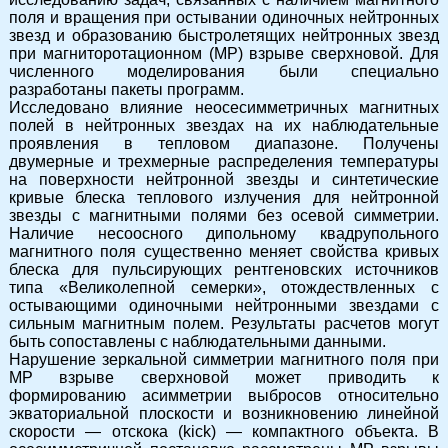
поля и вращения при остывании одиночных нейтронных
звезд и образованию быстролетящих нейтронных звезд
при магниторотационном (МР) взрыве сверхновой. Для
численного моделирования были специально
разработаны пакеты программ.
Исследовано влияние неосесимметричных магнитных
полей в нейтронных звездах на их наблюдательные
проявления в тепловом диапазоне. Получены
двумерные и трехмерные распределения температуры
на поверхности нейтронной звезды и синтетические
кривые блеска теплового излучения для нейтронной
звезды с магнитными полями без осевой симметрии.
Наличие несоосного дипольному квадрупольного
магнитного поля существенно меняет свойства кривых
блеска для пульсирующих рентгеновских источников
типа «Великолепной семерки», отождествленных с
остывающими одиночными нейтронными звездами с
сильным магнитным полем. Результаты расчетов могут
быть сопоставлены с наблюдательными данными.
Нарушение зеркальной симметрии магнитного поля при
МР взрыве сверхновой может приводить к
формированию асимметрии выбросов относительно
экваториальной плоскости и возникновению линейной
скорости — отскока (kick) — компактного объекта. В