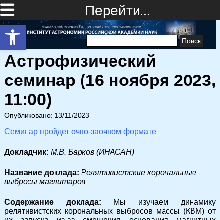
Перейти…
Открыть панель инструментов
Найти:
Астрофизический
семинар (16 ноября 2023,
11:00)
Опубликовано: 13/11/2023
Семинар пройдет очно-заочном формате
Докладчик:
М.В. Барков (ИНАСАН)
Название доклада:
Релятивистские корональные
выбросы магнитаров
Cодержание доклада:
Мы изучаем динамику
релятивистских корональных выбросов массы (КВМ) от
их запуска из-за смещения основания магнитных