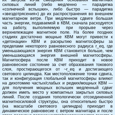
силовых линий (либо медленно — парадигма
«солнечной вспышки», либо быстро — парадигма
«звездотрясения») до их распространения во внешнем
магнитарном ветре. При медленном сдвиге большая
часть энергии, подаваемой в КВМ, сначала расходуется
на работу, выполняемую при прорыве через
верхнележащее магнитное поле. На более поздних
стадиях достаточно мощные КВМ могут привести к
«детонации» КВМ и раскрытию магнитосферы за
пределами некоторого равновесного радиуса r_eq, где
уменьшающаяся энергия КВМ становится больше, чем
уменьшающаяся энергия внешней магнитосферы.
Магнитосфера после КВМ приходит в новое
равновесное состояние за счет образования токового
слоя, простирающегося от ~r_eq и достигающего
светового цилиндра. Как местоположение точки сдвига,
так и конфигурация глобальной магнитосферы влияют
на дихотомию частых/слабых и редких/мощных КВМ —
для получения мощных вспышек медленный сдвиг
должен иметь место у компактных закрытых силовых
линий. После создания топологически отсоединенной
магнитносиловой структуры, она относительно быстро
(на масштабе светового цилиндра) приходит в
динамическое равновесие с ветром магнитара и после