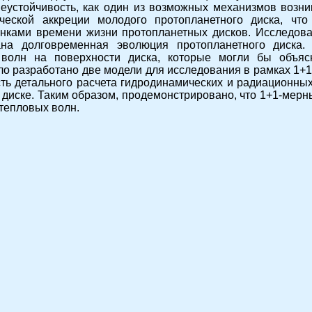
еустойчивость, как один из возможных механизмов возни
ческой аккреции молодого протопланетного диска, чт
нками времени жизни протопланетных дисков. Исследова
ана долговременная эволюция протопланетного диска.
 волн на поверхности диска, которые могли бы объяс
о разработано две модели для исследования в рамках 1+1
ь детального расчета гидродинамических и радиационных
 диске. Таким образом, продемонстрировано, что 1+1-мер
тепловых волн.