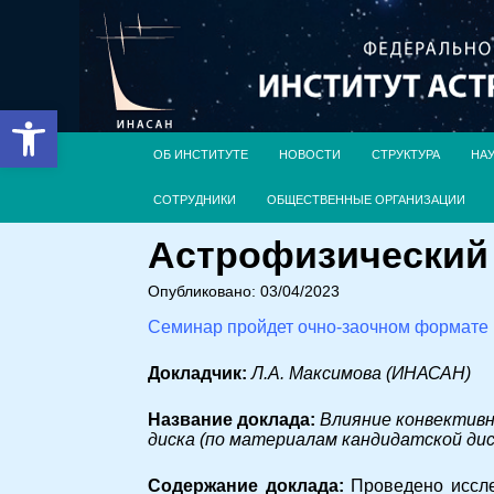
Открыть панель инструментов
ОБ ИНСТИТУТЕ
НОВОСТИ
СТРУКТУРА
НА
СОТРУДНИКИ
ОБЩЕСТВЕННЫЕ ОРГАНИЗАЦИИ
Астрофизический с
Опубликовано: 03/04/2023
Семинар пройдет очно-заочном формате
Докладчик:
Л.А. Максимова (ИНАСАН)
Название доклада:
Влияние конвектив
диска (по материалам кандидатской ди
Cодержание доклада:
Проведено иссле