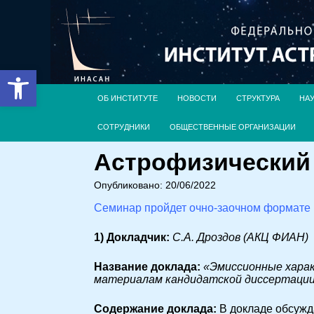
Открыть панель инструментов
ОБ ИНСТИТУТЕ
НОВОСТИ
СТРУКТУРА
НА
СОТРУДНИКИ
ОБЩЕСТВЕННЫЕ ОРГАНИЗАЦИИ
Астрофизический с
Опубликовано: 20/06/2022
Семинар пройдет очно-заочном формате
1) Докладчик:
С.А. Дроздов (АКЦ ФИАН)
Название доклада:
«Эмиссионные харак
материалам кандидатской диссертации
Cодержание доклада:
В докладе обсужд