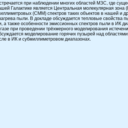
встречается при наблюдении многих областей МЗС, где суще
нашей Галактике является Центральная молекулярная зона 
иллиметровых (СММ) спектров таких объектов в нашей и др
агрева пыли. В докладе обсуждается тепловые свойства п
 а также особенности эмиссионных спектров пыли в ИК ди
газе при проведении трёхмерного моделирования истечений
обсуждается моделирование горячих пузырей над областями
сле в ИК и субмиллиметровом диапазонах.