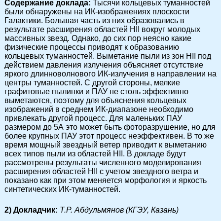
Cодержание доклада:
Тысячи кольцевых туманностей
были обнаружены на ИК-изображениях плоскости
Галактики. Большая часть из них образовались в
результате расширения областей HII вокруг молодых
массивных звезд. Однако, до сих пор неясно какие
физические процессы приводят к образованию
кольцевых туманностей. Выметание пыли из зон HII под
действием давления излучения объясняет отсутствие
яркого длинноволнового ИК-излучения в направлении на
центры туманностей. С другой стороны, мелкие
графитовые пылинки и ПАУ не столь эффективно
выметаются, поэтому для объяснения кольцевых
изображений в среднем ИК-диапазоне необходимо
привлекать другой процесс. Для маленьких ПАУ
размером до 5А это может быть фоторазрушение, но для
более крупных ПАУ этот процесс неэффективен. В то же
время мощный звездный ветер приводит к выметанию
всех типов пыли из областей HII. В докладе будут
рассмотрены результаты численного моделирования
расширения областей HII с учетом звездного ветра и
показано как при этом меняется морфология и яркость
синтетических ИК-туманностей.
2) Докладчик:
Т.Р. Абдульмянов (КГЭУ, Казань)