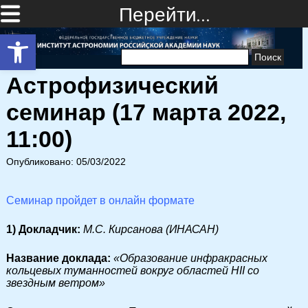
Перейти…
Открыть панель инструментов
Найти:
Астрофизический
семинар (17 марта 2022,
11:00)
Опубликовано: 05/03/2022
Семинар пройдет в онлайн формате
1) Докладчик:
М.С. Кирсанова (ИНАСАН)
Название доклада:
«Образование инфракрасных
кольцевых туманностей вокруг областей HII со
звездным ветром»