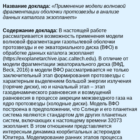
Название доклада:
«Применение модели волновой
фрагментации оболочки протозвезды в анализе
данных каталога экзопланет»
Cодержание доклада:
В настоящей работе
рассматривается возможность применения модели
волновой фрагментации газопылевой оболочки
протозвезды и ее экваториального диска (ВФО) в
обработке данных каталога экзопланет
(https://exoplanetarchive.ipac.caltech.edu). В отличие от
модели фрагментации экваториального диска (ВФД,
Beck, 2016) в модели ВФО рассматривается не только
заключительный этап формирования протозвезды с
характерным выделением большой энергии излучения
(горячие диски), но и начальный этап – этап
газодинамического равновесия и возмущений
равновесия в процессе аккреции межзвездного газа на
ядро протозвезды (холодные диски). Модель ВФО
построена в предположении, что Солнце и его планетная
система являются стандартом для других планетных
систем, включающих к настоящему времени 32073
экзопланет. В этом отношении представляется
интересным динамика коорбитальных астероидов
Юпитера. Моделирование ранних этапов процесса