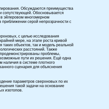
елирования. Обсуждаются преимущества
 и сопутствующей. Обосновывается
а в эйлеровом многомерном
в приближении серой непрозрачности с
рхновых, с целью исследования
крайней мере, на этапе роста кривой
 таких объектов, так и модель реальной
ологических расстояний. Также
о продемонстрированы проблемы,
возможные пути их решения. Ещё одна
м наличия в системе плотного
ованного сценария для объяснения
ждение параметров сверхновых по их
ешения такой задачи на основание
ых изотопов.