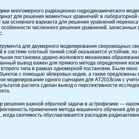
одики многомерного радиационно-гидродинамического мод
ординат для решения моментных уравнений: в лабораторной
 как основного варианта для решения уравнений перенос
особенности численного решения уравнений, записанных 
c.
трумента для двумерного моделирования сверхмощных све
 в системе плотный тонкий слой оказывается устойчив, по 
ельная постановка ударно-волнового механизма образования
анный вывод важен для прямого метода определения косм
второго типа в рамках одномерной постановки. Были явн
бъектов с помощью эйлеровых кодов, а также предложены 
ное моделирование одного сценария для AT2018cow с учето
зультатов расчета сделан вывод о перспективности исслед
екта.
мер решения важной обратной задачи в астрофизике — нахо
ективность применения метода машинного обучения для р
а, когда светимость обуславливается распадом радиоактивн