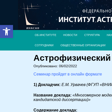
Открыть панель инструментов
ОБ ИНСТИТУТЕ
НОВОСТИ
СТРУКТУРА
НА
СОТРУДНИКИ
ОБЩЕСТВЕННЫЕ ОРГАНИЗАЦИИ
Астрофизический с
Опубликовано: 06/02/2022
Семинар пройдет в онлайн формате
1) Докладчик:
Е.М. Урвачев (ФГУП «ВНИ
Название доклада:
«Многомерное модел
кандидатской диссертации)»
Cодержание доклада: