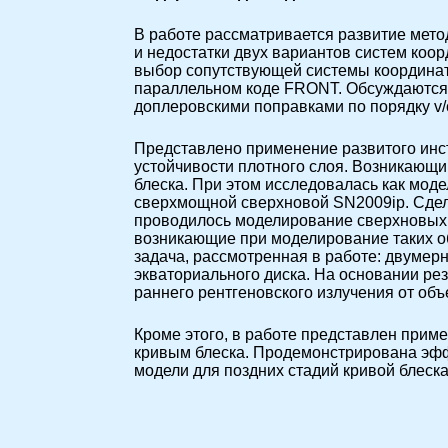
В работе рассматривается развитие мет
и недостатки двух вариантов систем ко
выбор сопутствующей системы координат
параллельном коде FRONT. Обсуждаются 
доплеровскими поправками по порядку v/
Представлено применение развитого инс
устойчивости плотного слоя. Возникающий
блеска. При этом исследовалась как мод
сверхмощной сверхновой SN2009ip. Сдел
проводилось моделирование сверхновых 
возникающие при моделирование таких о
задача, рассмотренная в работе: двумер
экваториального диска. На основании ре
раннего рентгеновского излучения от объ
Кроме этого, в работе представлен при
кривым блеска. Продемонстрирована эфф
модели для поздних стадий кривой блеск