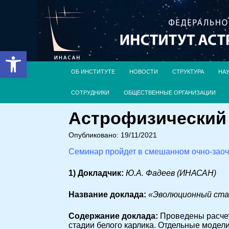
Открыть панель инструментов
ОБ ИНСТИТУТЕ
НОВОСТИ
СТРУКТУРА
НА
СОТРУДНИКИ
ОБЩЕСТВЕННЫЕ ОРГАНИЗАЦИИ
Астрофизический с
Опубликовано: 19/11/2021
Семинар пройдет в смешанном очно-зао
1) Докладчик:
Ю.А. Фадеев (ИНАСАН)
Название доклада:
«Эволюционный ста
Cодержание доклада:
Проведены расчет
стадии белого карлика. Отдельные моде