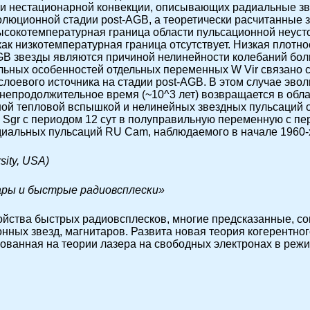
и нестационарной конвекции, описывающих радиальные зве
волюционной стадии post-AGB, а теоретически расчитанные
Высокотемпературная граница области пульсационной неус
как низкотемпературная граница отсутствует. Низкая плотно
GB звезды являются причиной нелинейности колебаний бол
льных особенностей отдельных переменных W Vir связано 
лоевого источника на стадии post-AGB. В этом случае эв
а непродолжительное время (~10^3 лет) возвращается в обл
ной тепловой вспышкой и нелинейных звездных пульсаций 
Sgr с периодом 12 сут в полуправильную переменную с пер
диальных пульсаций RU Cam, наблюдаемого в начале 1960-х
sity, USA)
ары и быстрые радиовсплески»
ства быстрых радиовсплесков, многие предсказанные, со
ных звезд, магнитаров. Развита новая теория когерентного
нованная на теории лазера на свободных электронах в ре