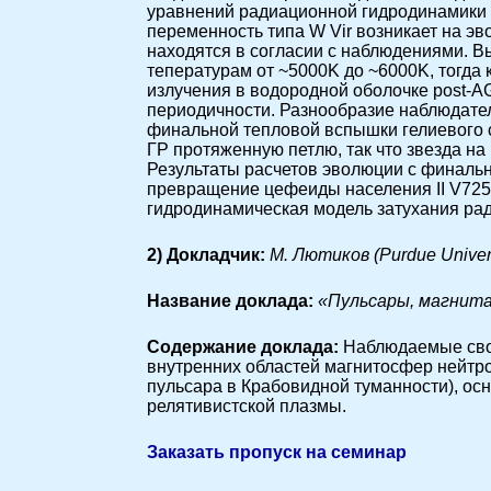
уравнений радиационной гидродинамики 
переменность типа W Vir возникает на э
находятся в согласии с наблюдениями. 
тепературам от ~5000K до ~6000K, тогда 
излучения в водородной оболочке post-A
периодичности. Разнообразие наблюдате
финальной тепловой вспышки гелиевого с
ГР протяженную петлю, так что звезда н
Результаты расчетов эволюции с финаль
превращение цефеиды населения II V725 
гидродинамическая модель затухания ра
2) Докладчик:
М. Лютиков (Purdue Univer
Название доклада:
«Пульсары, магнит
Cодержание доклада:
Наблюдаемые свой
внутренних областей магнитосфер нейтрон
пульсара в Крабовидной туманности), ос
релятивистской плазмы.
Заказать пропуск на семинар