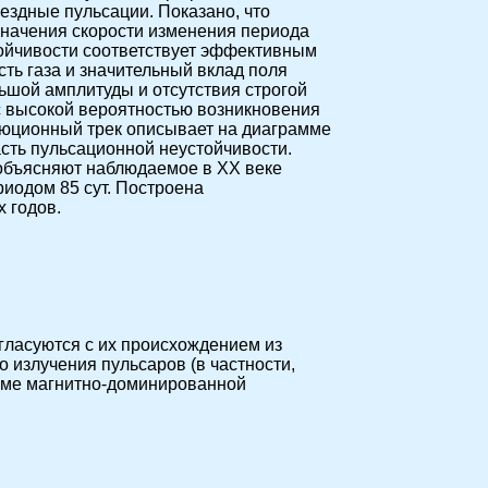
здные пульсации. Показано, что
 значения скорости изменения периода
тойчивости соответствует эффективным
сть газа и значительный вклад поля
ьшой амплитуды и отсутствия строгой
с высокой вероятностью возникновения
олюционный трек описывает на диаграмме
асть пульсационной неустойчивости.
объясняют наблюдаемое в XX веке
иодом 85 сут. Построена
 годов.
гласуются с их происхождением из
 излучения пульсаров (в частности,
жиме магнитно-доминированной