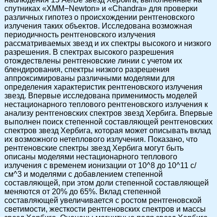
спутниках «XMM−Newton» и «Chandra» для проверки
различных гипотез о происхождении рентгеновского
излучения таких объектов. Исследована возможная
периодичность рентгеновского излучения
рассматриваемых звезд и их спектры высокого и низкого
разрешения. В спектрах высокого разрешения
отождествлены рентгеновские линии с учетом их
блендирования, спектры низкого разрешения
аппроксимированы различными моделями для
определения характеристик рентгеновского излучения
звезд. Впервые исследована применимость моделей
нестационарного теплового рентгеновского излучения к
анализу рентгеновских спектров звезд Хербига. Впервые
выполнен поиск степенной составляющей рентгеновских
спектров звезд Хербига, которая может описывать вклад
их возможного нетеплового излучения. Показано, что
рентгеновские спектры звезд Хербига могут быть
описаны моделями нестационарного теплового
излучения с временем ионизации от 10^8 до 10^11 с/
см^3 и моделями с добавлением степенной
составляющей, при этом доли степенной составляющей
меняются от 20% до 65%. Вклад степенной
составляющей увеличивается с ростом рентгеновской
светимости, жесткости рентгеновских спектров и массы