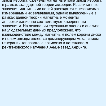
звезд Хербига. Оценены магнитные поля звезд Хербига
в рамках стандартной теории аккреции. Рассчитанные
значения магнитными полей расходятся с независимо
измеренными их величинами, однако вычисленные в
рамках данной теории магнитные моменты
аппроксимационно соответствуют измеренным
значениям. На основании сделанных оценок и анализа
наблюдательных данных предположено, что
взаимодействие между магнитным полем короны диска
и полем звезды является доминирующим механизмом
генерации теплового, а возможно и нетеплового
рентгеновского излучения Ae/Be звезд Хербига.