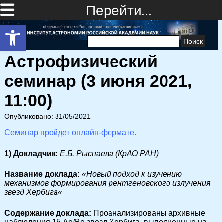
Перейти…
Открыть панель инструментов
Найти:
Астрофизический
семинар (3 июня 2021,
11:00)
Опубликовано: 31/05/2021
Семинар пройдет онлайн-формате.
1) Докладчик:
Е.Б. Рыспаева (КрАО РАН)
Название доклада:
«
Новый подход к изучению
механизмов формирования рентгеновского излучения
звезд Хербига
«
Cодержание доклада:
Проанализированы архивные
наблюдения 15 Ae/Be звезд Хербига, выполненные на