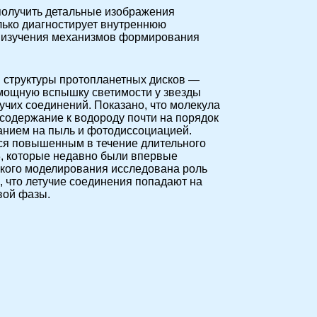
олучить детальные изображения
олько диагностирует внутреннюю
те изучения механизмов формирования
 структуры протопланетных дисков —
 мощную вспышку светимости у звезды
учих соединений. Показано, что молекула
содержание к водороду почти на порядок
анием на пыль и фотодиссоциацией.
ся повышенным в течение длительного
, которые недавно были впервые
еского моделирования исследована роль
, что летучие соединения попадают на
вой фазы.