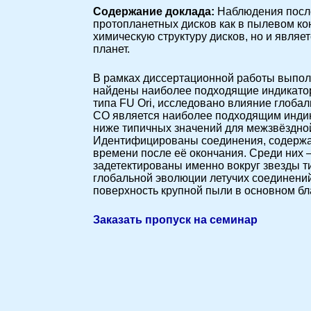
Cодержание доклада:
Наблюдения посл
протопланетных дисков как в пылевом кон
химическую структуру дисков, но и явля
планет.
В рамках диссертационной работы выпол
найдены наиболее подходящие индикатор
типа FU Ori, исследовано влияние глоба
CO является наиболее подходящим индик
ниже типичных значений для межзвёздно
Идентифицированы соединения, содержан
времени после её окончания. Среди ни
задетектированы именно вокруг звезды т
глобальной эволюции летучих соединений
поверхность крупной пыли в основном бл
Заказать пропуск на семинар