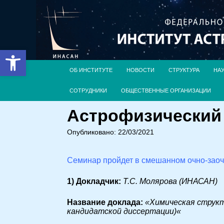
Открыть панель инструментов
ОБ ИНСТИТУТЕ
НОВОСТИ
СТРУКТУРА
НА
СОТРУДНИКИ
ОБЩЕСТВЕННЫЕ ОРГАНИЗАЦИИ
Астрофизический с
Опубликовано: 22/03/2021
Семинар пройдет в смешанном очно-зао
1) Докладчик:
Т.С. Молярова (ИНАСАН)
Название доклада:
«
Химическая структ
кандидатской диссертации)
«