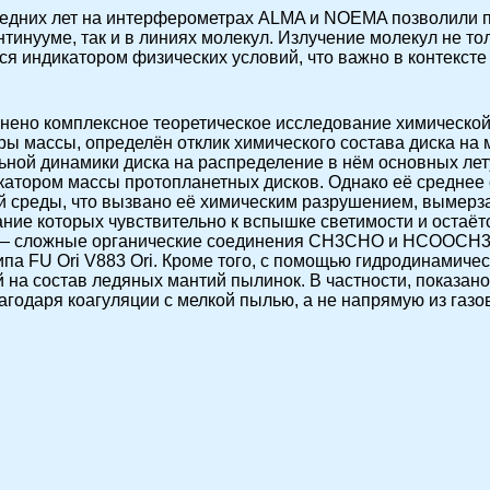
едних лет на интерферометрах ALMA и NOEMA позволили п
тинууме, так и в линиях молекул. Излучение молекул не т
ется индикатором физических условий, что важно в контекс
нено комплексное теоретическое исследование химической
ы массы, определён отклик химического состава диска на
льной динамики диска на распределение в нём основных лет
атором массы протопланетных дисков. Однако её среднее 
й среды, что вызвано её химическим разрушением, вымерз
ие которых чувствительно к вспышке светимости и остаёт
х — сложные органические соединения CH3CHO и HCOOCH3
ипа FU Ori V883 Ori. Кроме того, с помощью гидродинамич
 на состав ледяных мантий пылинок. В частности, показано
агодаря коагуляции с мелкой пылью, а не напрямую из газо