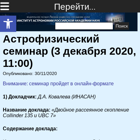
Перейти…
Открыть панель инструментов
Найти:
Астрофизический
семинар (3 декабря 2020,
11:00)
Опубликовано: 30/11/2020
Внимание: семинар пройдет в онлайн-формате
1) Докладчик:
Д.А. Ковалева (ИНАСАН)
Название доклада:
«Двойное рассеянное скопление
Collinder 135 и UBC 7»
Cодержание доклада: