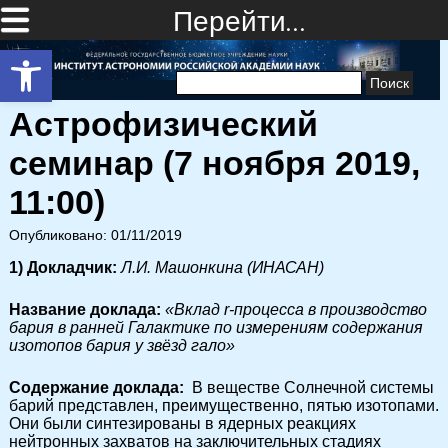
Перейти…
Открыть панель инструментов
Найти:
Астрофизический
семинар (7 ноября 2019,
11:00)
Опубликовано: 01/11/2019
1) Докладчик:
Л.И. Машонкина (ИНАСАН)
Название доклада:
«Вклад r-процесса в производство
бария в ранней Галактике по измерениям содержания
изотопов бария у звёзд гало»
Cодержание доклада:
В веществе Солнечной системы
барий представлен, преимущественно, пятью изотопами.
Они были синтезированы в ядерных реакциях
нейтронных захватов на заключительных стадиях