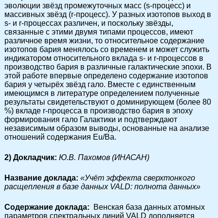
эволюции звёзд промежуточных масс (s-процесс) и
массивных звёзд (r-процесс). У разных изотопов выход в
s- и r-процессах различен, и поскольку звёзды,
связанные с этими двумя типами процессов, имеют
различное время жизни, то относительное содержание
изотопов бария менялось со временем и может служить
индикатором относительного вклада s- и r-процессов в
производство бария в различные галактические эпохи. В
этой работе впервые определено содержание изотопов
бария у четырёх звёзд гало. Вместе с единственным
имеющимся в литературе определением полученные
результаты свидетельствуют о доминирующем (более 80
%) вкладе r-процесса в производство бария в эпоху
формирования гало Галактики и подтверждают
независимым образом выводы, основанные на анализе
отношений содержания Eu/Ba.
2) Докладчик:
Ю.В. Пахомов (ИНАСАН)
Название доклада:
«Учёт эффекта сверхтонкого
расщепления в базе данных VALD: полнота данных»
Cодержание доклада:
Венская база данных атомных
параметров спектральных линий VALD дополняется