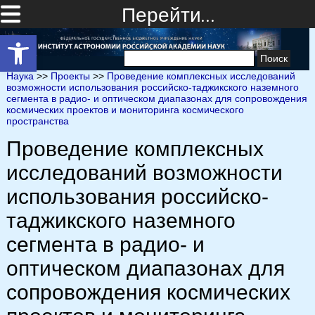
Перейти…
Открыть панель инструментов
Найти:
Наука
>>
Проекты
>>
Проведение комплексных исследований
возможности использования российско-таджикского наземного
сегмента в радио- и оптическом диапазонах для сопровождения
космических проектов и мониторинга космического
пространства
Проведение комплексных
исследований возможности
использования российско-
таджикского наземного
сегмента в радио- и
оптическом диапазонах для
сопровождения космических