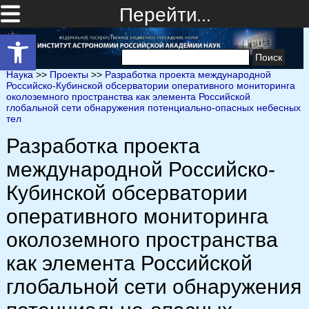
Перейти…
Открыть панель инструментов
Найти:
Наука
>>
Проекты
>>
Разработка проекта международной
Российско-Кубинской обсерватории оперативного мониторинга
околоземного пространства как элемента Российской
глобальной сети обнаружения потенциально-опасных небесных
тел
Разработка проекта
международной Российско-
Кубинской обсерватории
оперативного мониторинга
околоземного пространства
как элемента Российской
глобальной сети обнаружения