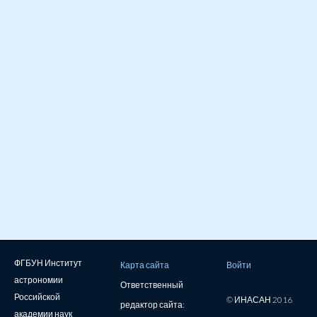
ФГБУН Институт
Карта сайта
Войти
астрономии
Ответственный
Российской
© ИНАСАН 2016
редактор сайта:
академии наук