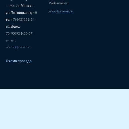
Web-master:
119017 г. Москва,
www@inasan.ru
ул. Пятницкая, д. 48
тел: 7(495)951-54-
61, факс:
7(495)951-55-57
e-mail:
admin@inasan.ru
Схема проезда