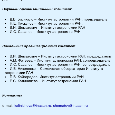
Научный организационный комитет:
Д.В. Бисикало – Институт астрономии РАН, председатель
Н.Е. Пискунов – Институт астрономии РАН.
В.И. Шематович – Институт астрономии РАН
И.С. Саванов – Институт астрономии РАН.
Локальный организационный комитет:
В.И. Шематович – Институт астрономии РАН, председатель
А.М. Фатеева – Институт астрономии РАН, сопредседатель
И.С. Саванов – Институт астрономии РАН, сопредседатель
И.В. Николенко-– Симеизская обсерватория Института
астрономии РАН
П.В. Кайгородов- Институт астрономии РАН
Е.С. Калиничева – Институт астрономии РАН
Контакты
e-mail:
kalinicheva@inasan.ru
,
shematov@inasan.ru