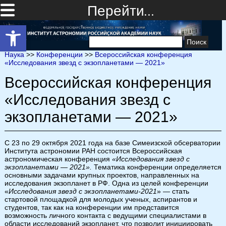
Перейти…
Открыть панель инструментов
Найти:
Наука
>>
Конференции
>>
Всероссийская конференция
«Исследования звезд с экзопланетами — 2021»
Всероссийская конференция
«Исследования звезд с
экзопланетами — 2021»
С 23 по 29 октября 2021 года на базе Симеизской обсерватории
Института астрономии РАН состоится Всероссийская
астрономическая конференция
«Исследования звезд с
экзопланетами — 2021»
.
Тематика конференции определяется
основными задачами крупных проектов, направленных на
исследования экзопланет в РФ. Одна из целей конференции
«
Исследования звезд с экзопланетами-2021
» — стать
стартовой площадкой для молодых ученых, аспирантов и
студентов, так как на конференции им представится
возможность личного контакта с ведущими специалистами в
области исследований экзопланет, что позволит инициировать