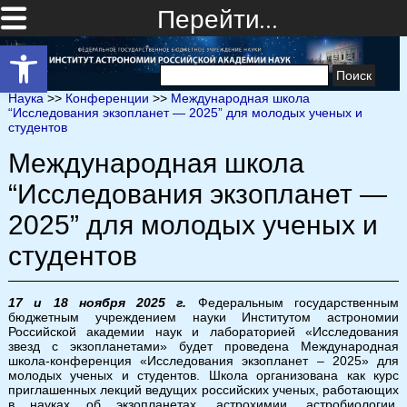
Перейти…
Открыть панель инструментов
Найти:
Наука
>>
Конференции
>>
Международная школа
“Исследования экзопланет — 2025” для молодых ученых и
студентов
Международная школа
“Исследования экзопланет —
2025” для молодых ученых и
студентов
17 и 18 ноября 2025 г.
Федеральным государственным
бюджетным учреждением науки Институтом астрономии
Российской академии наук и лабораторией «Исследования
звезд с экзопланетами» будет проведена Международная
школа-конференция «Исследования экзопланет – 2025» для
молодых ученых и студентов. Школа организована как курс
приглашенных лекций ведущих российских ученых, работающих
в науках об экзопланетах, астрохимии, астробиологии,