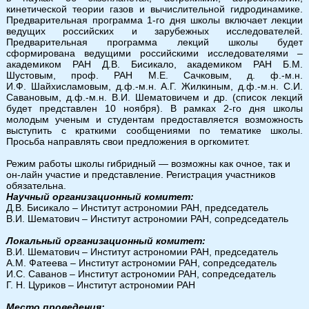
кинетической теории газов и вычислительной гидродинамике.
Предварительная программа 1-го дня школы включает лекции
ведущих российских и зарубежных исследователей.
Предварительная программа лекций школы будет
сформирована ведущими российскими исследователями –
академиком РАН Д.В. Бисикало, академиком РАН Б.М.
Шустовым, проф. РАН М.Е. Сачковым, д. ф.-м.н.
И.Ф. Шайхисламовым, д.ф.-м.н. А.Г. Жилкиным, д.ф.-м.н. С.И.
Савановым, д.ф.-м.н. В.И. Шематовичем и др. (список лекций
будет представлен 10 ноября). В рамках 2-го дня школы
молодым ученым и студентам предоставляется возможность
выступить с краткими сообщениями по тематике школы.
Просьба направлять свои предложения в оргкомитет.
Режим работы школы гибридный — возможны как очное, так и
он-лайн участие и представление. Регистрация участников
обязательна.
Научный организационный комитет:
Д.В. Бисикало – Институт астрономии РАН, председатель
В.И. Шематович – Институт астрономии РАН, сопредседатель
Локальный организационный комитет:
В.И. Шематович – Институт астрономии РАН, председатель
А.М. Фатеева – Институт астрономии РАН, сопредседатель
И.С. Саванов – Институт астрономии РАН, сопредседатель
Г. Н. Цуриков – Институт астрономии РАН
Место проведения: