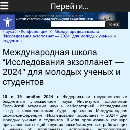
Перейти…
Открыть панель инструментов
Найти:
Наука
>>
Конференции
>>
Международная школа
“Исследования экзопланет — 2024” для молодых ученых и
студентов
Международная школа
“Исследования экзопланет —
2024” для молодых ученых и
студентов
18 и 19 ноября 2024 г.
Федеральным государственным
бюджетным учреждением науки Институтом астрономии
Российской академии наук и лабораторией «Исследования
звезд с экзопланетами» будет проведена Международная
школа-конференция «Исследования экзопланет – 2024» для
молодых ученых и студентов. Школа организована как курс
приглашенных лекций ведущих российских ученых, работающих
в науках об экзопланетах, астрохимии, астробиологии,