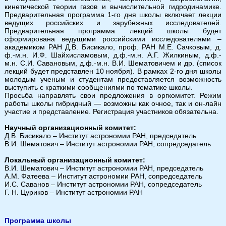
кинетической теории газов и вычислительной гидродинамике.
Предварительная программа 1-го дня школы включает лекции
ведущих российских и зарубежных исследователей.
Предварительная программа лекций школы будет
сформирована ведущими российскими исследователями –
академиком РАН Д.В. Бисикало, проф. РАН М.Е. Сачковым, д.
ф.-м.н. И.Ф. Шайхисламовым, д.ф.-м.н. А.Г. Жилкиным, д.ф.-
м.н. С.И. Савановым, д.ф.-м.н. В.И. Шематовичем и др. (список
лекций будет представлен 10 ноября). В рамках 2-го дня школы
молодым ученым и студентам предоставляется возможность
выступить с краткими сообщениями по тематике школы.
Просьба направлять свои предложения в оргкомитет. Режим
работы школы гибридный — возможны как очное, так и он-лайн
участие и представление. Регистрация участников обязательна.
Научный организационный комитет:
Д.В. Бисикало – Институт астрономии РАН, председатель
В.И. Шематович – Институт астрономии РАН, сопредседатель
Локальный организационный комитет:
В.И. Шематович – Институт астрономии РАН, председатель
А.М. Фатеева – Институт астрономии РАН, сопредседатель
И.С. Саванов – Институт астрономии РАН, сопредседатель
Г. Н. Цуриков – Институт астрономии РАН
Программа школы