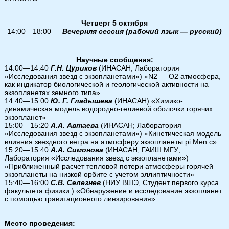
Четверг 5 октября
14:00—18:00 —
Вечерняя сессия (рабочий язык — русский)
Научные сообщения:
14:00—14:40
Г.Н. Цуриков
(ИНАСАН; Лаборатория
«Исследования звезд с экзопланетами») «N2 — O2 атмосфера,
как индикатор биологической и геологической активности на
экзопланетах земного типа»
14:40—15:00
Ю. Г. Гладышева
(ИНАСАН) «Химико-
динамическая модель водородно-гелиевой оболочки горячих
экзопланет»
15:00—15:20
А.А. Автаева
(ИНАСАН; Лаборатория
«Исследования звезд с экзопланетами») «Кинетическая модель
влияния звездного ветра на атмосферу экзопланеты pi Men c»
15:20—15:40
А.А. Симонова
(ИНАСАН, ГАИШ МГУ;
Лаборатория «Исследования звезд с экзопланетами»)
«Приближенный расчет тепловой потери атмосферы горячей
экзопланеты на низкой орбите с учетом эллиптичности»
15:40—16:00
С.В. Селезнев
(НИУ ВШЭ, Студент первого курса
факультета физики ) «Обнаружение и исследование экзопланет
с помощью гравитационного линзирования»
Место проведения: