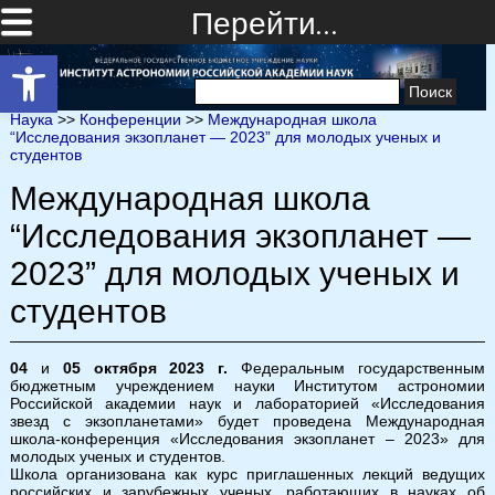
Перейти…
Открыть панель инструментов
Найти:
Наука
>>
Конференции
>>
Международная школа
“Исследования экзопланет — 2023” для молодых ученых и
студентов
Международная школа
“Исследования экзопланет —
2023” для молодых ученых и
студентов
04
и
05 октября 2023 г.
Федеральным государственным
бюджетным учреждением науки Институтом астрономии
Российской академии наук и лабораторией «Исследования
звезд с экзопланетами» будет проведена Международная
школа-конференция «Исследования экзопланет – 2023» для
молодых ученых и студентов.
Школа организована как курс приглашенных лекций ведущих
российских и зарубежных ученых, работающих в науках об