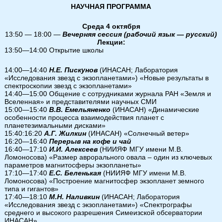
НАУЧНАЯ ПРОГРАММА
Среда 4 октября
13:50 — 18:00 —
Вечерняя сессия (рабочий язык — русский)
Лекции:
13:50—14:00 Открытие школы
14:00—14:40
Н.Е. Пискунов
(ИНАСАН; Лаборатория
«Исследования звезд с экзопланетами») «Новые результаты в
спектроскопии звезд с экзопланетами»
14:40—15:00 Общение с сотрудниками журнала РАН «Земля и
Вселенная» и представителями научных СМИ
15:00—15:40
В.В. Емельяненко
(ИНАСАН) «Динамические
особенности процесса взаимодействия планет с
планетезимальными дисками»
15:40:16:20
А.Г. Жилкин
(ИНАСАН) «Солнечный ветер»
16:20—16:40
Перерыв на кофе и чай
16:40—17:10
И.И. Алексеев
(НИИЯФ МГУ имени М.В.
Ломоносова) «Размер аврорального овала – один из ключевых
параметров магнитосферы экзопланеты»
17:10—17:40
Е.С. Беленькая
(НИИЯФ МГУ имени М.В.
Ломоносова) «Построение магнитосфер экзопланет земного
типа и гигантов»
17:40—18:10
М.Н. Наливкин
(ИНАСАН; Лаборатория
«Исследования звезд с экзопланетами») «Спектрографы
среднего и высокого разрешения Симеизской обсерватории
ИНАСАН»