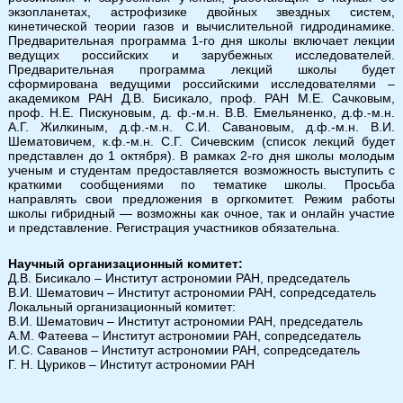
экзопланетах, астрофизике двойных звездных систем,
кинетической теории газов и вычислительной гидродинамике.
Предварительная программа 1-го дня школы включает лекции
ведущих российских и зарубежных исследователей.
Предварительная программа лекций школы будет
сформирована ведущими российскими исследователями –
академиком РАН Д.В. Бисикало, проф. РАН М.Е. Сачковым,
проф. Н.Е. Пискуновым, д. ф.-м.н. В.В. Емельяненко, д.ф.-м.н.
А.Г. Жилкиным, д.ф.-м.н. С.И. Савановым, д.ф.-м.н. В.И.
Шематовичем, к.ф.-м.н. С.Г. Сичевским (список лекций будет
представлен до 1 октября). В рамках 2-го дня школы молодым
ученым и студентам предоставляется возможность выступить с
краткими сообщениями по тематике школы. Просьба
направлять свои предложения в оргкомитет. Режим работы
школы гибридный — возможны как очное, так и онлайн участие
и представление. Регистрация участников обязательна.
Научный организационный комитет:
Д.В. Бисикало – Институт астрономии РАН, председатель
В.И. Шематович – Институт астрономии РАН, сопредседатель
Локальный организационный комитет:
В.И. Шематович – Институт астрономии РАН, председатель
А.М. Фатеева – Институт астрономии РАН, сопредседатель
И.С. Саванов – Институт астрономии РАН, сопредседатель
Г. Н. Цуриков – Институт астрономии РАН