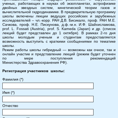
ученых, работающих в науках об экзопланетах, астрофизике
двойных звездных систем, кинетической теории газов и
вычислительной гидродинамике. В предварительную программу
школы включены лекции ведущих российских и зарубежных
исследователей – чл.-корр. РАН Д.В. Бисикало, проф. РАН М.Е.
Сачкова, проф. Н.Е. Пискунова, д.ф.-м.н. И.Ф. Шайхисламова,
prof. L. Fossati (Austria), prof. S. Kameda (Japan) и др. (список
лекций будет представлен до 1 октября). В рамках 2-го дня
школы молодым ученым и студентам предоставляется
возможность выступить с краткими сообщениями по тематике
школы.
Режим работы школы гибридный — возможны как очное, так и
онлайн участие и представление лекций (режим будет уточнен
по мере поступления рекомендаций
Министерства Здравоохранения РФ).
Регистрация участников школы:
Фамилия (*)
Имя (*)
Отчество