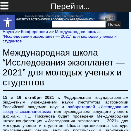
Перейти…
Открыть панель инструментов
Найти:
Наука
>>
Конференции
>>
Международная школа
“Исследования экзопланет — 2021” для молодых ученых и
студентов
Международная школа
“Исследования экзопланет —
2021” для молодых ученых и
студентов
15
и
16 октября 2021 г.
Федеральным государственным
бюджетным учреждением науки Институтом астрономии
Российской академии наук и
лабораторией «Исследования
звезд с экзопланетами»
под руководством ведущего ученого
д.ф.-м.н. Н.Е. Пискунова будет проведена Международная
школа-конференция «Исследования экзопланет – 2021» для
молодых ученых и студентов. Школа организована как курс
приглашенных лекций ведущих российских и зарубежных