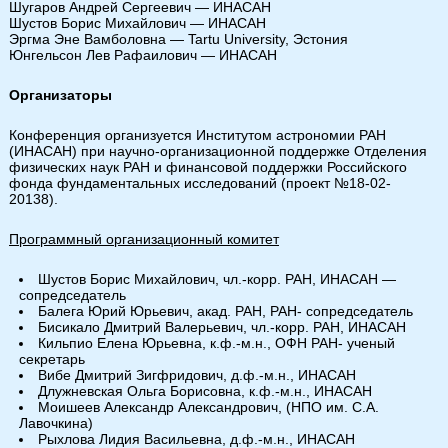
Шугаров Андрей Сергеевич — ИНАСАН
Шустов Борис Михайлович — ИНАСАН
Эргма Эне Вамболовна — Tartu University, Эстония
Юнгельсон Лев Рафаилович — ИНАСАН
Организаторы
Конференция организуется Институтом астрономии РАН
(ИНАСАН) при научно-организационной поддержке Отделения
физических наук РАН и финансовой поддержки Российского
фонда фундаментальных исследований (проект №18-02-
20138).
Программный организационный комитет
Шустов Борис Михайлович, чл.-корр. РАН, ИНАСАН —
сопредседатель
Балега Юрий Юрьевич, акад. РАН, РАН- сопредседатель
Бисикало Дмитрий Валерьевич, чл.-корр. РАН, ИНАСАН
Кильпио Елена Юрьевна, к.ф.-м.н., ОФН РАН- ученый
секретарь
Вибе Дмитрий Зигфридович, д.ф.-м.н., ИНАСАН
Длужневская Ольга Борисовна, к.ф.-м.н., ИНАСАН
Моишеев Александр Александрович, (НПО им. С.А.
Лавочкина)
Рыхлова Лидия Васильевна, д.ф.-м.н., ИНАСАН