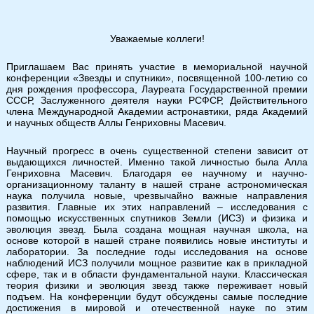
Уважаемые коллеги!
Приглашаем Вас принять участие в мемориальной научной
конференции «Звезды и спутники», посвященной 100-летию со
дня рождения профессора, Лауреата Государственной премии
СССР, Заслуженного деятеля науки РСФСР, Действительного
члена Международной Академии астронавтики, ряда Академий
и научных обществ Аллы Генриховны Масевич.
Научный прогресс в очень существенной степени зависит от
выдающихся личностей. Именно такой личностью была Алла
Генриховна Масевич. Благодаря ее научному и научно-
организационному таланту в нашей стране астрономическая
наука получила новые, чрезвычайно важные направления
развития. Главные их этих направлений – исследования с
помощью искусственных спутников Земли (ИСЗ) и физика и
эволюция звезд. Была создана мощная научная школа, на
основе которой в нашей стране появились новые институты и
лаборатории. За последние годы исследования на основе
наблюдений ИСЗ получили мощное развитие как в прикладной
сфере, так и в области фундаментальной науки. Классическая
теория физики и эволюция звезд также переживает новый
подъем. На конференции будут обсуждены самые последние
достижения в мировой и отечественной науке по этим