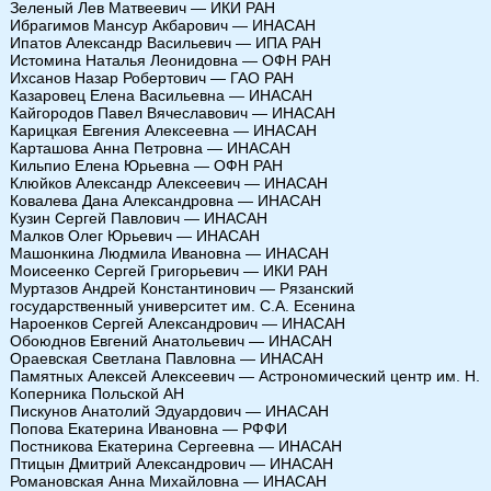
Зеленый Лев Матвеевич — ИКИ РАН
Ибрагимов Мансур Акбарович — ИНАСАН
Ипатов Александр Васильевич — ИПА РАН
Истомина Наталья Леонидовна — ОФН РАН
Ихсанов Назар Робертович — ГАО РАН
Казаровец Елена Васильевна — ИНАСАН
Кайгородов Павел Вячеславович — ИНАСАН
Карицкая Евгения Алексеевна — ИНАСАН
Карташова Анна Петровна — ИНАСАН
Кильпио Елена Юрьевна — ОФН РАН
Клюйков Александр Алексеевич — ИНАСАН
Ковалева Дана Александровна — ИНАСАН
Кузин Сергей Павлович — ИНАСАН
Малков Олег Юрьевич — ИНАСАН
Машонкина Людмила Ивановна — ИНАСАН
Моисеенко Сергей Григорьевич — ИКИ РАН
Муртазов Андрей Константинович — Рязанский
государственный университет им. С.А. Есенина
Нароенков Сергей Александрович — ИНАСАН
Обоюднов Евгений Анатольевич — ИНАСАН
Ораевская Светлана Павловна — ИНАСАН
Памятных Алексей Алексеевич — Астрономический центр им. Н.
Коперника Польской АН
Пискунов Анатолий Эдуардович — ИНАСАН
Попова Екатерина Ивановна — РФФИ
Постникова Екатерина Сергеевна — ИНАСАН
Птицын Дмитрий Александрович — ИНАСАН
Романовская Анна Михайловна — ИНАСАН