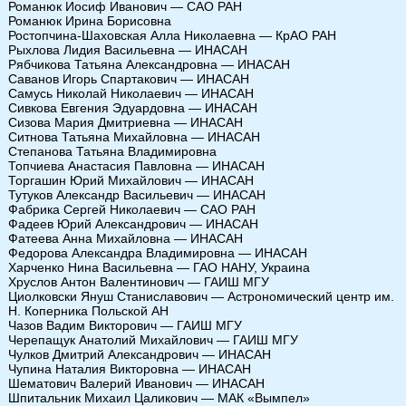
Романюк Иосиф Иванович — САО РАН
Романюк Ирина Борисовна
Ростопчина-Шаховская Алла Николаевна — КрАО РАН
Рыхлова Лидия Васильевна — ИНАСАН
Рябчикова Татьяна Александровна — ИНАСАН
Саванов Игорь Спартакович — ИНАСАН
Самусь Николай Николаевич — ИНАСАН
Сивкова Евгения Эдуардовна — ИНАСАН
Сизова Мария Дмитриевна — ИНАСАН
Ситнова Татьяна Михайловна — ИНАСАН
Степанова Татьяна Владимировна
Топчиева Анастасия Павловна — ИНАСАН
Торгашин Юрий Михайлович — ИНАСАН
Тутуков Александр Васильевич — ИНАСАН
Фабрика Сергей Николаевич — САО РАН
Фадеев Юрий Александрович — ИНАСАН
Фатеева Анна Михайловна — ИНАСАН
Федорова Александра Владимировна — ИНАСАН
Харченко Нина Васильевна — ГАО НАНУ, Украина
Хруслов Антон Валентинович — ГАИШ МГУ
Циолковски Януш Станиславович — Астрономический центр им.
Н. Коперника Польской АН
Чазов Вадим Викторович — ГАИШ МГУ
Черепащук Анатолий Михайлович — ГАИШ МГУ
Чулков Дмитрий Александрович — ИНАСАН
Чупина Наталия Викторовна — ИНАСАН
Шематович Валерий Иванович — ИНАСАН
Шпитальник Михаил Цаликович — МАК «Вымпел»