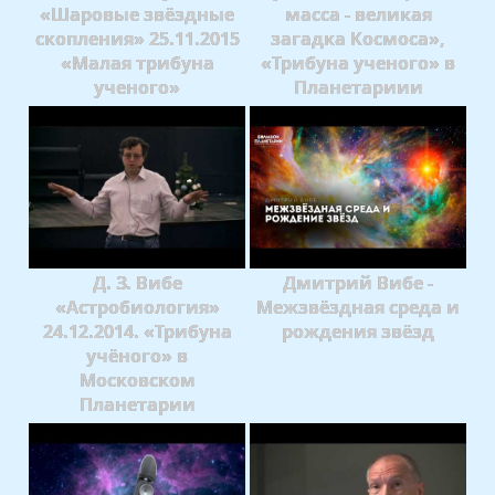
«Шаровые звёздные
масса - великая
скопления» 25.11.2015
загадка Космоса»,
«Малая трибуна
«Трибуна ученого» в
ученого»
Планетариии
Д. З. Вибе
Дмитрий Вибе -
«Астробиология»
Межзвёздная среда и
24.12.2014. «Трибуна
рождения звёзд
учёного» в
Московском
Планетарии