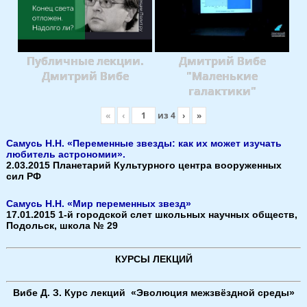
Публичные лекции.
Дмитрий Вибе
Дмитрий Вибе
"Маленькие
галактики"
«
‹
из
4
›
»
Самусь Н.Н. «Переменные звезды: как их может изучать
любитель астрономии».
2.03.2015 Планетарий Культурного центра вооруженных
сил РФ
Самусь Н.Н. «Мир переменных звезд»
17.01.2015 1-й городской слет школьных научных обществ,
Подольск, школа № 29
КУРСЫ ЛЕКЦИЙ
Вибе Д. З. Курс лекций «Эволюция межзвёздной среды»