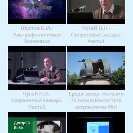
Шустов Б.М.:
Чугай Н.Н.:
Ультрафиолетовая
Сверхновые звезды.
Вселенная
Часть1
Чугай Н.Н.:
Среди звезд. Фильм к
Сверхновые звезды.
75-летию Института
Часть2
астрономии РАН