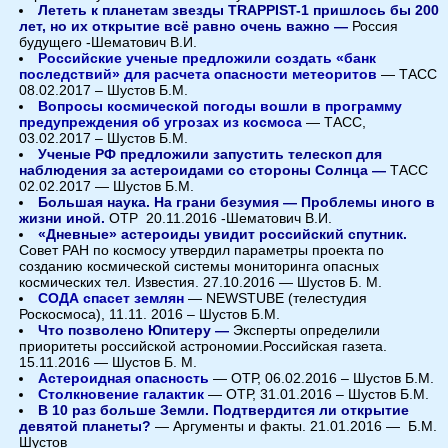
Лететь к планетам звезды TRAPPIST-1 пришлось бы 200
лет, но их открытие всё равно очень важно —
Россия
будущего -Шематович В.И.
Российские ученые предложили создать «банк
последствий» для расчета опасности метеоритов
— ТАСС
08.02.2017 – Шустов Б.М.
Вопросы космической погоды вошли в программу
предупреждения об угрозах из космоса
— ТАСС,
03.02.2017 – Шустов Б.М.
Ученые РФ предложили запустить телескоп для
наблюдения за астероидами со стороны Солнца —
ТАСС
02.02.2017 — Шустов Б.М.
Большая наука. На грани безумия — Проблемы иного в
жизни иной.
ОТР 20.11.2016 -Шематович В.И.
«Дневные» астероиды увидит российский спутник.
Совет РАН по космосу утвердил параметры проекта по
созданию космической системы мониторинга опасных
космических тел. Известия. 27.10.2016 — Шустов Б. М.
СОДА спасет землян
— NEWSTUBE (телестудия
Роскосмоса), 11.11. 2016 – Шустов Б.М.
Что позволено Юпитеру —
Эксперты определили
приоритеты российской астрономии.Российская газета.
15.11.2016 — Шустов Б. М.
Астероидная опасность
— ОТР, 06.02.2016 – Шустов Б.М.
Столкновение галактик
— ОТР, 31.01.2016 – Шустов Б.М.
В 10 раз больше Земли. Подтвердится ли открытие
девятой планеты?
—
Аргументы и факты. 21.01.2016 — Б.М.
Шустов