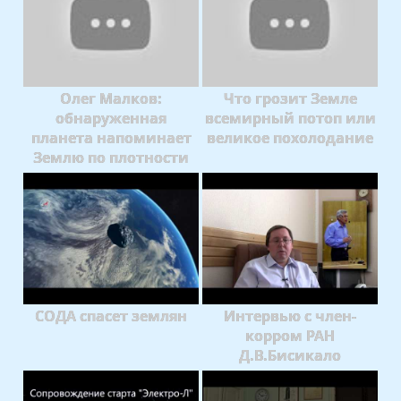
Олег Малков:
Что грозит Земле
обнаруженная
всемирный потоп или
планета напоминает
великое похолодание
Землю по плотности
СОДА спасет землян
Интервью с член-
корром РАН
Д.В.Бисикало