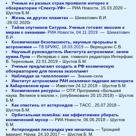
Ученые из разных стран проявили интерес к
обсерватории «Спектр-УФ»
— РИА Новости, 15.03.2020 –
Шустов Б.М.
Жизнь на других планетах
— Шематович В.И.
-28.02.2020г.
Тайна спутников Сатурна. Ученые готовят миссию к
мирам с океанами-
РИА Новости,
04.11.2019 —
Шематович
В.И.
Космическая безопасность, научные прорывы в
астрономии —
ТВ БРИКС, 18.03.2019
— Верещагин С.В.
Научный руководитель Института астрономии: зачем
нужна Луна
— Интервью с зам. главного редактора Интерфакс
В. Тереховым, 22.01.2019 – Шустов Б.М.
Ученые предлагают создать в РФ космическую
обсерваторию для поиска экзопланет
Наблюдая за «аполлоном» —
Знание-сила
Институт астрономии РАН исключил падение метеорита
в Хабаровском крае
— Известия 24.12.2018 – Шустов Б.М.
Космические ресурсы
— ОТР, Программа «Большая
наука. Великое в малом.», (опубликовано 20.10.2018) – Шустов
Б.М.
Как спастись от астероидов
— ТАСС , 25.07.2018 –
Шустов Б.М.
Орбитальная помойка: как эффективнее убирать
космический мусор
— РИА Новости, 06.06.2018 – Шустов
Б.М.
Астероидная лихорадка уже началась
— Троицкий
вариант. Наука. 24.10.2017 — Шустов Б. М.