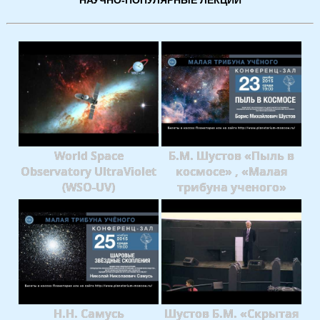
НАУЧНО-ПОПУЛЯРНЫЕ ЛЕКЦИИ
World Space
Б.М. Шустов «Пыль в
Observatory UltraViolet
космосе» , «Малая
(WSO-UV)
трибуна ученого»
Н.Н. Самусь
Шустов Б.М. «Скрытая