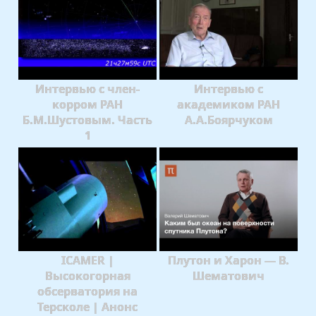
Интервью с член-
Интервью с
корром РАН
академиком РАН
Б.М.Шустовым. Часть
А.А.Боярчуком
1
ICAMER |
Плутон и Харон — В.
Высокогорная
Шематович
обсерватория на
Терсколе | Анонс