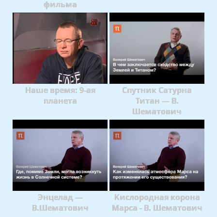
фильма
Наше время: 9-ая
Спутник Сатурна
планета
Титан — В.
Шематович
Энцелад —
Кислородная корона
В.Шематович
Марса - В. Шематович