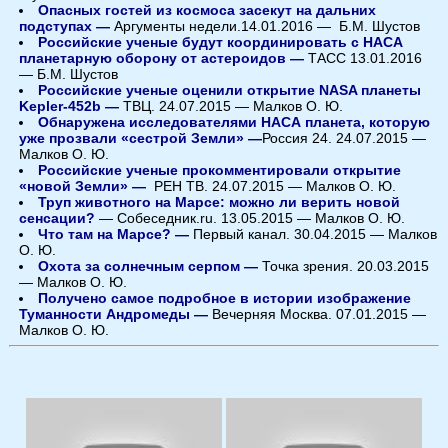
Опасных гостей из космоса засекут на дальних
подступах —
Аргументы недели.
14.01.2016 — Б.М. Шустов
Российские ученые будут координировать с НАСА
планетарную оборону от астероидов —
ТАСС 13.01.2016
—
Б.М. Шустов
Российские ученые оценили открытие NASA планеты
Kepler-452b —
ТВЦ. 24.07.2015 — Малков О. Ю.
Обнаружена исследователями НАСА планета, которую
уже прозвали «сестрой Земли» —
Россия 24. 24.07.2015 —
Малков О. Ю.
Российские ученые прокомментировали открытие
«новой Земли» —
РЕН ТВ. 24.07.2015 — Малков О. Ю.
Труп животного на Марсе: можно ли верить новой
сенсации?
—
Собеседник.ru. 13.05.2015 — Малков О. Ю.
Что там на Марсе? —
Первый канал. 30.04.2015 — Малков
О. Ю.
Охота за солнечным серпом —
Точка зрения. 20.03.2015
— Малков О. Ю.
Получено самое подробное в истории изображение
Туманности Андромеды —
Вечерняя Москва.
0
7.01.2015 —
Малков О. Ю.