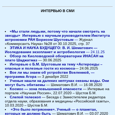
ИНТЕРВЬЮ В СМИ
«Мы стали людьми, потому что начали смотреть на
звезды» Интервью с научным руководителем Института
астрономии РАН Борисом Шустовым
—
Журнал
«Коммерсантъ Наука» №28 от 30.10.2025, стр. 37
ЭТИКА И НАУКА БУДУЩЕГО: В. И. Шематович —
Исследование экзопланет и астробиология
— 24.11.25
Обзор по Кисловодской обсерватории ИНАСАН на
плато Шаджатмаз
— 30.06.2025
Интервью с Б.М. Шустовым на тему «Астероиды –
опасные и полезные гости из космоса
— 24.06.2025
Все ли мы знаем об устройстве Вселенной, —
программа Агора
—
3 декабря 2022
Ученые нашли на далеких нептунах океаны воды. Они
могут быть обитаемы
— Шематович В.И. — 16.08.2020
Космос — зона повышенной опасности
— Интервью на
портале «Научная Россия», 22.07.2020 – Шустов Б.М.
Слепой телескоп
— Беседа с Заместителем редактора
отдела науки, образования и медицины «Российской газеты»,
10.03.2020 – Шустов Б.М.
«Это было потрясение». Ученый — о планетах,
которых не должно быть
— Шематович В.И. — 03.07.2020