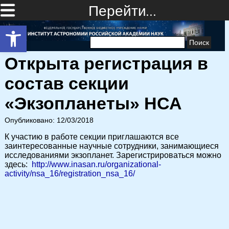
Перейти…
Открыть панель инструментов
Найти:
Открыта регистрация в
состав секции
«Экзопланеты» НСА
Опубликовано: 12/03/2018
К участию в работе секции приглашаются все
заинтересованные научные сотрудники, занимающиеся
исследованиями экзопланет. Зарегистрироваться можно
здесь:
http://www.inasan.ru/organizational-
activity/nsa_16/registration_nsa_16/