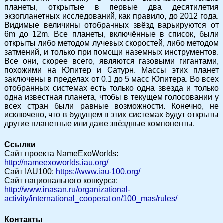
планеты, открытые в первые два десятилетия
экзопланетных исследований, как правило, до 2012 года.
Видимые величины отобранных звёзд варьируются от
6m до 12m. Все планеты, включённые в список, были
открыты либо методом лучевых скоростей, либо методом
затмений, и только при помощи наземных инструментов.
Все они, скорее всего, являются газовыми гигантами,
похожими на Юпитер и Сатурн. Массы этих планет
заключены в пределах от 0.1 до 5 масс Юпитера. Во всех
отобранных системах есть только одна звезда и только
одна известная планета, чтобы в текущем голосовании у
всех стран были равные возможности. Конечно, не
исключено, что в будущем в этих системах будут открыты
другие планетные или даже звёздные компоненты.
Ссылки
Сайт проекта NameExoWorlds:
http://nameexoworlds.iau.org/
Сайт IAU100:
https://www.iau-100.org/
Сайт национального конкурса:
http://www.inasan.ru/organizational-
activity/international_cooperation/100_mas/rules/
Контакты