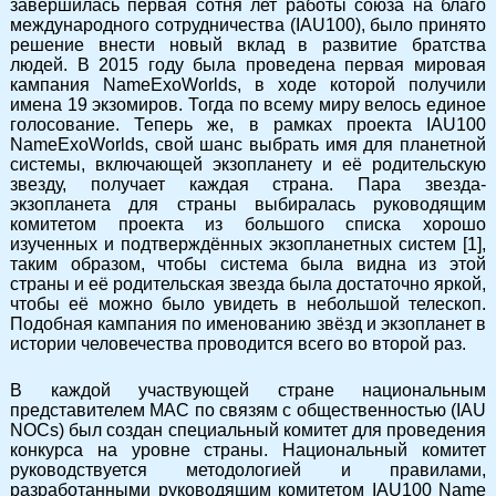
завершилась первая сотня лет работы союза на благо
международного сотрудничества (IAU100), было принято
решение внести новый вклад в развитие братства
людей. В 2015 году была проведена первая мировая
кампания NameExoWorlds, в ходе которой получили
имена 19 экзомиров. Тогда по всему миру велось единое
голосование. Теперь же, в рамках проекта IAU100
NameExoWorlds, свой шанс выбрать имя для планетной
системы, включающей экзопланету и её родительскую
звезду, получает каждая страна. Пара звезда-
экзопланета для страны выбиралась руководящим
комитетом проекта из большого списка хорошо
изученных и подтверждённых экзопланетных систем [1],
таким образом, чтобы система была видна из этой
страны и её родительская звезда была достаточно яркой,
чтобы её можно было увидеть в небольшой телескоп.
Подобная кампания по именованию звёзд и экзопланет в
истории человечества проводится всего во второй раз.
В каждой участвующей стране национальным
представителем МАС по связям с общественностью (IAU
NOCs) был создан специальный комитет для проведения
конкурса на уровне страны. Национальный комитет
руководствуется методологией и правилами,
разработанными руководящим комитетом IAU100 Name