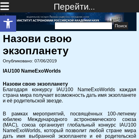
Перейти…
Открыть панель инструментов
Найти:
Назови свою
экзопланету
Опубликовано: 07/06/2019
IAU100 NameExoWorlds
Назови свою экзопланету
Благодаря конкурсу IAU100 NameExoWorlds каждая
страна мира получает возможность дать имя экзопланете
и её родительской звезде.
В рамках мероприятий, посвящённых 100-летнему
юбилею Международного астрономического союза
(МАС), союза организует глобальный конкурс IAU100
NameExoWorlds, который позволит любой стране мира
дать имя выбранной экзопланете и её родительской