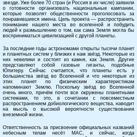
звезде. Уже более 70 стран (и Россия в их числе) заявили
о готовности организовать национальные кампании,
которые позволят общественности проголосовать за
понравившиеся имена. Цель проекта — распространить
понимание нашего места во вселенной и побудить
людей к размышлению о том, как сама Земля могла бы
восприниматься цивилизацией с другой планеты.
За последние годы астрономами открыты тысячи планет
и планетных систем у близких к нам звёзд. Некоторые из
них невелики и состоят из камня, как Земля. Другие
представляют собой газовые гиганты, подобные
Юпитеру. Сейчас считается, что планеты есть у
большинства звёзд во Вселенной и что некоторые из
этих планет по физическим характеристикам
напоминают Землю. Поскольку звёзд во Вселенной
очень много, причём почти все окружены планетными
системами, то это, в сочетании с повсеместным
распространением добиологического вещества, наводит
на мысль о высокой вероятности существования
внеземной жизни.
Ответственность за присвоение официальных названий
небесным телам несёт МАС, и сейчас, когда