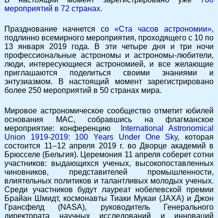
мероприятий в 72 странах.
Празднование начнется со
«Ста часов астрономии»
,
подлинно всемирного мероприятия, проходящего с 10 по
13 января 2019 года. В эти четыре дня и три ночи
профессиональные астрономы и астрономы-любители,
люди, интересующиеся астрономией, и все желающие
приглашаются поделиться своими знаниями и
энтузиазмом. В настоящий момент зарегистрировано
более 250 мероприятий в 50 странах мира.
Мировое астрономическое сообщество отметит юбилей
основания МАС, собравшись на флагманское
мероприятие: конференцию
International Astronomical
Union 1919-2019: 100 Years Under One Sky
, которая
состоится 11–12 апреля 2019 г. во Дворце академий в
Брюсселе (Бельгия). Церемония 11 апреля соберет сотни
участников: выдающихся ученых, высокопоставленных
чиновников, представителей промышленности,
влиятельных политиков и талантливых молодых ученых.
Среди участников будут лауреат нобелевской премии
Брайан Шмидт, космонавты Тиаки Мукаи (JAXA) и Джон
Грансфелд (NASA), руководитель Генерального
директората научных исследований и инноваций