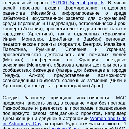
специальный проект
IAU100 Special projects
. В число
целей проектов входят формирование гендерного
равенства (Мозамбик), информирование о вреде
избыточной искусственной засветки для окружающей
среды (Ирландия и Нидерланды), астрономический рок-
концерт (Испания), просветительская деятельность как в
городских (Аргентина), так и отдаленных (Бразилия,
Индия, Монголия, Шри-Ланка и Замбия) регионах,
педагогические проекты (Хорватия, Венгрия, Малайзия,
Палестина, Румыния, Словакия и Украина),
просветительская деятельность для пожилых людей
(Мексика), конференция во Франции, звездные
вечеринки (Монголия), образовательная деятельность в
сообществах беженцев (лагерь для беженцев в городе
Тиндуф, Алжир), предоставление возможности
слабовидящим наблюдать солнечные затмения (Чили и
Аргентина) и конкурс астрофотографии (Иран).
Следуя базовому принципу инклюзивности, МАС
продолжит вносить вклад в создание мира без преград.
Разнообразие и равенство в программе празднования
подчеркнуто рядом специальных проектов, например
Днём женщин и девушек в астрономии
Women and Girls
in Astronomy Day
, который будет отмечаться около 11
февраля, и проектом
Inspiring Stars
— инициативой МАС,