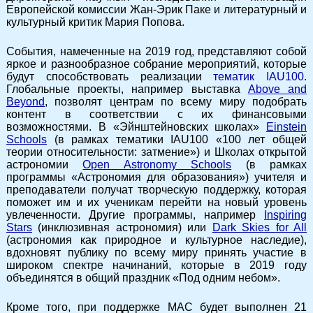
Европейской комиссии Жан-Эрик Паке и литературный и
культурный критик Мария Попова.
События, намеченные на 2019 год, представляют собой
яркое и разнообразное собрание мероприятий, которые
будут способствовать реализации
тематик IAU100
.
Глобальные проекты, например выставка
Above and
Beyond
, позволят центрам по всему миру подобрать
контент в соответствии с их финансовыми
возможностями. В «Эйнштейновских школах»
Einstein
Schools
(в рамках тематики IAU100 «100 лет общей
теории относительности: затмение») и Школах открытой
астрономии
Open Astronomy Schools
(в рамках
программы «Астрономия для образования») учителя и
преподаватели получат творческую поддержку, которая
поможет им и их ученикам перейти на новый уровень
увлеченности. Другие программы, например
Inspiring
Stars
(инклюзивная астрономия) или
Dark Skies for All
(астрономия как природное и культурное наследие),
вдохновят публику по всему миру принять участие в
широком спектре начинаний, которые в 2019 году
объединятся в общий праздник «Под одним небом».
Кроме того, при поддержке МАС будет выполнен 21