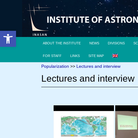
Open toolbar
ABOUT THE INSTITUTE
NEWS
DIVISIONS
SC
FOR STAFF
LINKS
SITE MAP
Popularization
>>
Lectures and interview
Lectures and interview