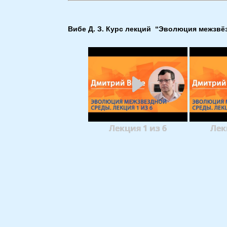
Вибе Д. З. Курс лекций “Эволюция межзвё
Лекция 1 из 6
Лек