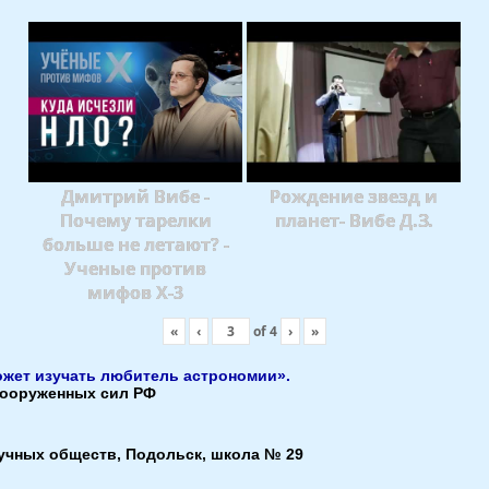
Дмитрий Вибе -
Рождение звезд и
Почему тарелки
планет- Вибе Д.З.
больше не летают? -
Ученые против
мифов X-3
«
‹
of
4
›
»
ожет изучать любитель астрономии».
 вооруженных сил РФ
аучных обществ, Подольск, школа № 29