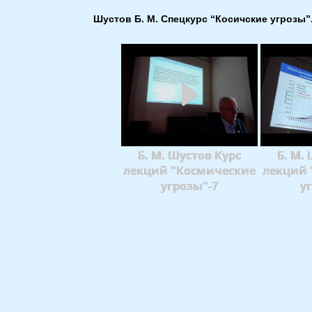
Шустов Б. М. Спецкурс “Косичские угрозы”
Б. М. Шустов Курс
Б. М.
лекций "Космические
лекций 
угрозы"-7
у