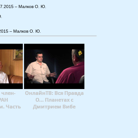
07.2015 – Малков О. Ю.
Ю.
2015 – Малков О. Ю.
 член-
ОнлайнТВ: Вся Правда
РАН
О... Планетах с
м. Часть
Дмитрием Вибе