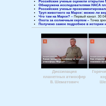
Российские ученые оценили открытие 
Обнаружена исследователями НАСА пла
Российские ученые прокомментировал
Труп животного на Марсе: можно ли ве
Что там на Марсе? –
Первый канал. 30.0
Охота за солнечным серпом –
Точка зре
Получено самое подробное в истории
Диссипация
Горячи
планетных атмосфер
ко
В. Шематович
Ше