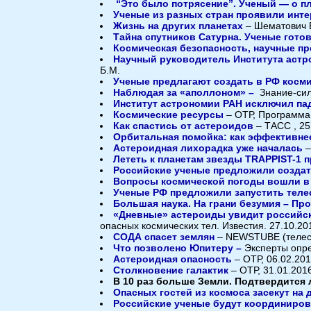
“Это было потрясение”. Ученый — о п
Ученые из разных стран проявили инте
Жизнь на других планетах
– Шематович В
Тайна спутников Сатурна. Ученые гото
Космическая безопасность, научные п
Научный руководитель Института астр
Б.М.
Ученые предлагают создать в РФ косм
Наблюдая за «аполлоном» –
Знание-си
Институт астрономии РАН исключил па
Космические ресурсы
– ОТР, Программа 
Как спастись от астероидов
– ТАСС , 25
Орбитальная помойка: как эффективне
Астероидная лихорадка уже началась
–
Лететь к планетам звезды TRAPPIST-1 
Российские ученые предложили создат
Вопросы космической погоды вошли в 
Ученые РФ предложили запустить теле
Большая наука. На грани безумия – Пр
«Дневные» астероиды увидит российск
опасных космических тел. Известия. 27.10.20
СОДА спасет землян
– NEWSTUBE (телест
Что позволено Юпитеру –
Эксперты опре
Астероидная опасность
– ОТР, 06.02.201
Столкновение галактик
– ОТР, 31.01.201
В 10 раз больше Земли. Подтвердится
Опасных гостей из космоса засекут на 
Российские ученые будут координиров