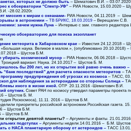
ланетах, которых не должно быть
– Шематович В.И. – 03.07.2020
рес к обсерватории “Спектр-УФ”
– РИА Новости, 15.03.2020 – Ш
.И. -28.02.2020г.
вят миссию к мирам с океанами-
РИА Новости, 04.11.2019 – Шем
рорывы в астрономии –
ТВ БРИКС, 18.03.2019
– Верещагин С.В.
ономии: зачем нужна Луна
– Интервью с зам. главного редактора
ическую обсерваторию для поиска экзопланет
ла
дение метеорита в Хабаровском крае
– Известия 24.12.2018 – Ш
«Большая наука. Великое в малом.», (опубликовано 20.10.2018) –
.07.2018 – Шустов Б.М.
е убирать космический мусор
– РИА Новости, 06.06.2018 – Шуст
 Троицкий вариант. Наука. 24.10.2017 – Шустов Б. М.
пришлось бы 200 лет, но их открытие всё равно очень важно –
ь “банк последствий” для расчета опасности метеоритов
– ТА
программу предупреждения об угрозах из космоса
– ТАСС, 03
скоп для наблюдения за астероидами со стороны Солнца –
ТА
облемы иного в жизни иной.
ОТР 20.11.2016 -Шематович В.И.
ий спутник.
Совет РАН по космосу утвердил параметры проекта п
16 – Шустов Б. М.
удия Роскосмоса), 11.11. 2016 – Шустов Б.М.
делили приоритеты российской астрономии.Российская газета. 15.
6 – Шустов Б.М.
6 – Шустов Б.М.
 ли открытие девятой планеты?
– Аргументы и факты. 21.01.2016
дальних подступах –
Аргументы недели.14.01.2016 – Б.М. Шустов
ать с НАСА планетарную оборону от астероидов –
ТАСС 13.01.