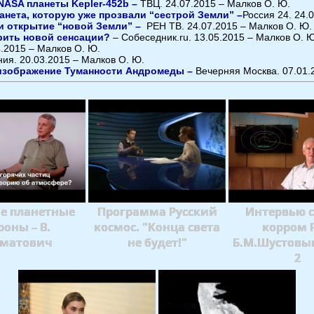
NASA планеты Kepler-452b –
ТВЦ. 24.07.2015 – Малков О. Ю.
нета, которую уже прозвали “сестрой Земли” –
Россия 24. 24.
и открытие “новой Земли” –
РЕН ТВ. 24.07.2015 – Малков О. Ю.
рить новой сенсации?
– Собеседник.ru. 13.05.2015 – Малков О. 
4.2015 – Малков О. Ю.
ния. 20.03.2015 – Малков О. Ю.
 изображение Туманности Андромеды –
Вечерняя Москва. 07.01.
е планетные
Программа Русский
Интервью с
роны – В.
космос. "Конца света
корром 
матович
не будет!"
Б.М.Шустовы
2