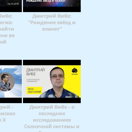
Вибе:
Дмитрий Вибе:
огия:
"Рождение звёзд и
найти
планет"
зни во
ной
рий -
Дмитрий Вибе – о
оисках
последних
ы Х
исследованиях
Солнечной системы и