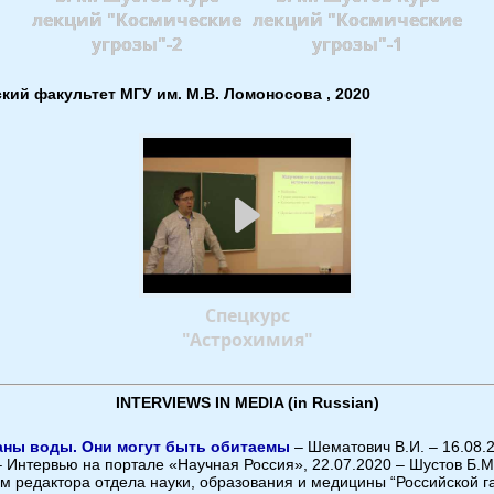
лекций "Космические
лекций "Космические
угрозы"-2
угрозы"-1
кий факультет МГУ им. М.В. Ломоносова , 2020
Спецкурс
"Астрохимия"
INTERVIEWS IN MEDIA (in Russian)
еаны воды. Они могут быть обитаемы
– Шематович В.И. – 16.08.
 Интервью на портале «Научная Россия», 22.07.2020 – Шустов Б.М
м редактора отдела науки, образования и медицины “Российской га