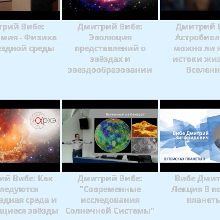
рий Вибе:
Дмитрий Вибе:
Дмитрий 
мия - Физика
Эволюция
Астробиол
здной среды
представлений о
можно ли 
звёздах и
истоки жи
звездообразовании
Вселен
й Вибе: Как
Дмитрий Вибе:
Вибе Дмит
ледуются
"Современные
Лекция В п
дная среда и
исследования
планет
щиеся звёзды
Солнечной Системы"