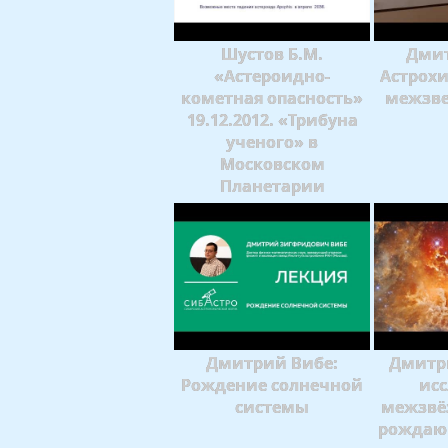
Шустов Б.М.
Дмит
«Астероидно-
Астрохи
кометная опасность»
межзве
19.12.2012. «Трибуна
ученого» в
Московском
Планетарии
Дмитрий Вибе:
Дмитри
Рождение солнечной
исс
системы
межзвёз
рождаю