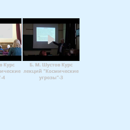
в Курс
Б. М. Шустов Курс
мические
лекций "Космические
-4
угрозы"-3