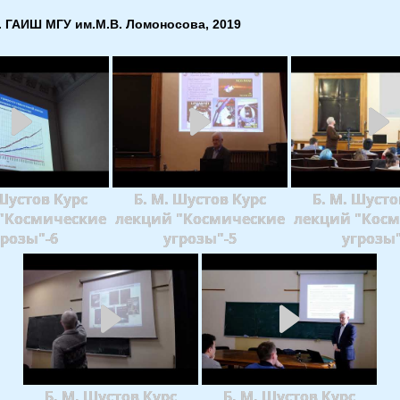
. ГАИШ МГУ им.М.В. Ломоносова, 2019
 Шустов Курс
Б. М. Шустов Курс
Б. М. Шусто
"Космические
лекций "Космические
лекций "Кос
грозы"-6
угрозы"-5
угрозы"
Б. М. Шустов Курс
Б. М. Шустов Курс