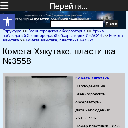
Перейти…
Открыть панель инструментов
Найти:
Структура
>>
Звенигородская обсерватория
>>
Архив
наблюдений Звенигородской обсерватории ИНАСАН
>>
Комета
Хякутакэ
>>
Комета Хякутаке, пластинка №3558
Комета Хякутаке, пластинка
№3558
Комета Хякутаке
Наблюдения на
Звенигородской
обсерватории
Дата наблюдения:
25.03.1996
Номер пластинки: 3558